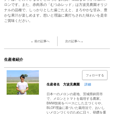
ロンです。また、赤肉系の「むつみレッド」は方波見農園オリジ
ナルの品種で、しっかりとした歯ごたえと、まろやかな甘み、豊
かな果汁が楽しめます。想いと理論に裏打ちされた味わいを是非
ご賞味ください。
← 前の記事へ
次の記事へ→
生産者紹介
フォローする
生産者名 方波見農園
詳細
日本一のメロンの産地、茨城県鉾田市
で、メロンとトマトを栽培する農家。
BMW技術をベースにした土づくりや、
BLOF理論に基づいた栽培法で、おいし
いメロンづくりのために日々、研鑽を重