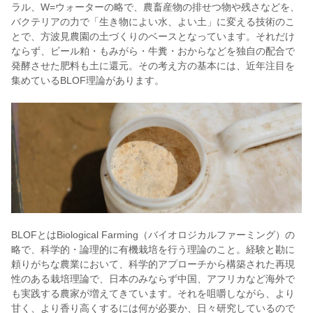
ラル、W=ウォーターの略で、農畜産物の排せつ物や残さなどを、
バクテリアの力で「生き物によい水、​よい土」に変える技術のこ
とで、方波見農園の土づくりのベースとなっています。それだけ
ならず、ビール粕・もみがら・牛糞・おからなどを独自の配合で
発酵させた肥料も土に還元。その考え方の基本には、近年注目を
集めているBLOF理論があります。
BLOFとはBiological Farming（バイオロジカルファーミング）の
略で、科学的・論理的に有機栽培を行う理論のこと。経験と勘に
頼りがちな農業において、科学的アプローチから構築された再現
性のある栽培理論で、日本のみならず中国、アフリカなど海外で
も実践する農家が増えてきています。それを咀嚼しながら、より
甘く、より香り高くするには何が必要か、日々研究しているので