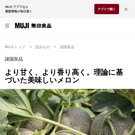
MUJI アプリなら
アプリで開く
最新情報が毎日届く
MUJI トップ
読みもの
諸国良品
諸国良品
より甘く、より香り高く。理論に基
づいた美味しいメロン