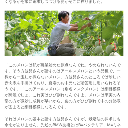
くなるかを常に追求しつづける姿がそこに在りました。
「このメロンは私が農業始めた原点なんでね。やめられないんで
す」そう方波見さんが話すのはアールスメロンという品種で、一
株から一玉しか採らないメロン。方波見さんのところでは珍しい
赤肉系を手掛けており、夏場のお中元など贈答用に用いられるそ
うです。「このアールスメロン（別名マスクメロン）は網目模様
が綺麗でしょ。これ実はひび割れなんですよ。メロンは果実の内
部の方が微妙に成長が早いから、皮の方がひび割れて中の分泌液
が固まると網目模様になるんです」
それはメロンの基本と話す方波見さんですが、栽培法の探求にも
余念がありません。先述のBMW技術とはB=バクテリア、M=ミネ