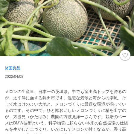
諸国良品
2022/04/08
メロンの生産量、日本一の茨城県。中でも産出高トップを誇るの
が、太平洋に面する鉾田市です。温暖な気候と海からの潮風、そ
して水はけのよい大地と、メロンづくりに最適な環境が揃ってい
るのです。その中で、ひと際おいしいメロンづくりに精を出すの
が、方波見（かたばみ）農園の方波見洋一さんです。栽培のベー
スはBMW技術という、科学物質に頼らない本来の自然循環の仕組
みを生かした土づくり。いかにしてメロンが甘くなるか、香り高