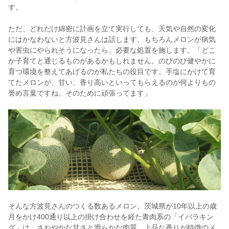
す。
ただ、どれだけ綿密に計画を立て実行しても、天気や自然の変化
にはかなわないと方波見さんは話します。もちろんメロンが病気
や害虫にやられそうになったら、必要な処置を施します。「どこ
か子育てと通じるものがあるかもしれません。のびのび健やかに
育つ環境を整えてあげるのが私たちの役目です。手塩にかけて育
てたメロンが、甘い、香り高いといってもらえるのが何よりもの
誉め言葉ですね。そのために頑張ってます」
そんな方波見さんのつくる数あるメロン。茨城県が10年以上の歳
月をかけ400通り以上の掛け合わせを経た青肉系の「イバラキン
グ」は、さわやかな甘さと滑らかな肉質、上品な香りが特徴のメ