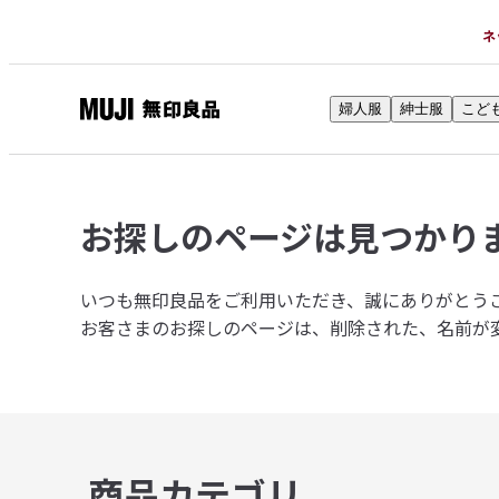
ネ
婦人服
紳士服
こど
無
印
良
品
お探しのページは
見つかり
ネ
ッ
ト
いつも無印良品をご利用いただき、誠にありがとう
ス
お客さまのお探しのページは、削除された、名前が
ト
ア
商品カテゴリ