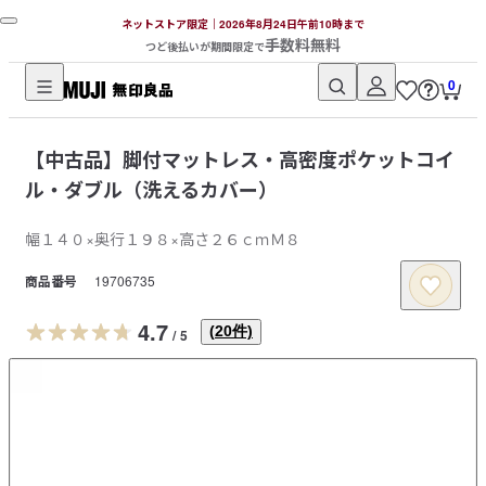
ネットストア限定｜2026年8月24日午前10時まで
手数料無料
つど後払いが期間限定で
0
無
印
【中古品】脚付マットレス・高密度ポケットコイ
良
ル・ダブル（洗えるカバー）
品
ネ
幅１４０×奥行１９８×高さ２６ｃｍＭ８
ッ
ト
商品番号
19706735
ス
4.7
ト
(
20
件)
/
5
ア