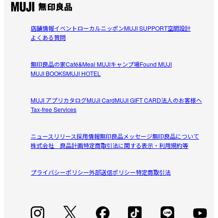
店舗情報
イベント
ローカルニッポン
MUJI SUPPORT
空間設計
よくある質問
無印良品の家
Café&Meal MUJI
キャンプ場
Found MUJI
MUJI BOOKS
MUJI HOTEL
MUJI アプリ
カタログ
MUJI Card
MUJI GIFT CARD
法人のお客様へ
Tax-free Services
ニュースリリース
採用情報
無印良品メッセージ
無印良品について
株式会社 良品計画
特定商取引法に関する表示・利用規約等
プライバシーポリシー
外部送信ポリシー
特定商取引法