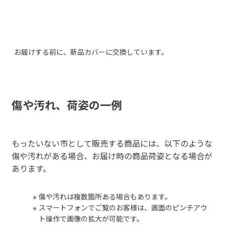
う梱包材の使用や、開封痕やテープでの補修がある場合がござ
います。
よくあるお問い合わせ>>
お届けする前に、新品カバーに交換しています。
組立説明書
（PDF：2.7MB）
受取手段
店舗受け取り不可・コンビニ受け取り不可
傷や汚れ、荷姿の一例
もったいない市として販売する商品には、以下のような
傷や汚れがある場合、お届け時の商品荷姿となる場合が
あります。
傷や汚れは複数箇所ある場合もあります。
スマートフォンでご覧のお客様は、画面のピンチアウ
ト操作で画像の拡大が可能です。