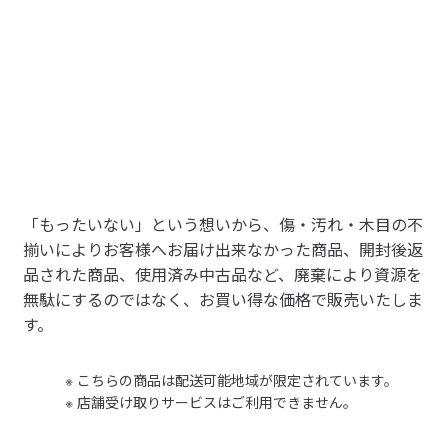
　脚は別売りです　
r
※旧仕様の「脚」は取り付けできません。
2025/10/11
【ご注意】脚と本体の正しい組み合わせ
をご確認ください。
快適
ページ下部の傷・汚れ、荷姿のー例を必ずご確認ください。
一人暮らしを機に購入しました！特に問題点もなく快適に
通常商品は消費税込
47900
円で販売しています
参考になった（2人）
使わせてもらっています！ふかふかで心地よいです！中古
通常販売商品を見る
でお安く購入できて感謝です。
おでんのタコ
中古品：傷・汚れあり
2025/04/30
「もったいない」という想いから、傷・汚れ・木目の不
お客さまが使用した商品を引き取りしたものです。傷や汚れはありま
すが使用に問題はありません。消耗したパーツは一部交換していま
揃いによりお客様へお届け出来なかった商品、開封後返
とてもいいです
す。
品された商品、使用済み中古品など、廃棄により資源を
旧タイプの脚付きマットレスを約25年使ってからの買い替
無駄にするのではなく、お買い得な価格で販売いたしま
参考になった（2人）
えです^^;

もったいない市の商品について
す。
もったいないので中古を選びましたが、どこが中古？とい
・返品・キャンセル・交換は一切承りできません。
うくらい綺麗ですし、今はフレームもあるのですね。

・商品画像はサンプル画像です。実際の商品状態とは異なりま
こちらの商品は配送可能地域が限定されています。
す。
脚付きマットレスの定義がゆらぐくらい立派な商品です。

すべてのレビューを見る
閉じる
店舗受け取りサービスはご利用できません。
・【中古品】表示の商品は一般のお客様が使用していた中古の
高さを12センチから20センチに変えましたが、ベッド下を
商品です。商品は機能検品を行っておりますが、傷・汚れ・使
収納スペースにできるのがいいと思いました。

用感などがあります。