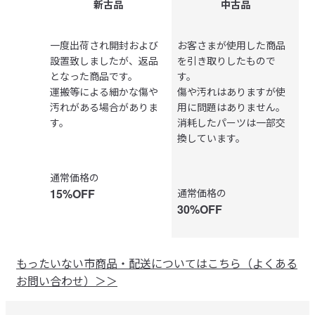
新古品
中古品
商品の状態
商品の状態
一度出荷され開封および
お客さまが使用した商品
設置致しましたが、返品
を引き取りしたもので
となった商品です。
す。
運搬等による細かな傷や
傷や汚れはありますが使
汚れがある場合がありま
用に問題はありません。
す。
消耗したパーツは一部交
換しています。
価格
通常価格の
価格
15%OFF
通常価格の
30%OFF
もったいない市商品・配送についてはこちら（よくある
お問い合わせ）＞＞