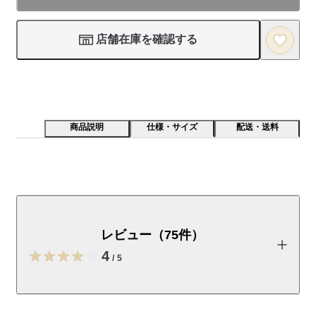
店舗在庫を確認する
商品説明
仕様・サイズ
配送・送料
重なるラタン長方形バスケットに合うフタです。
※天然素材・手作りのため、商品により編み目や色合い、高さ、
レビュー（75件）
サイズなどに違いがあります。
4
/
5
受取手段
店舗受け取り可・コンビニ受け取り不可
レビューを投稿する