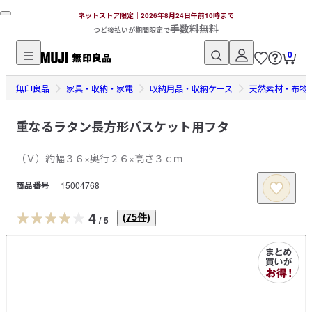
ネットストア限定｜2026年8月24日午前10時まで
手数料無料
つど後払いが期間限定で
0
無
無印良品
印
家具・収納・家電
収納用品・収納ケース
天然素材・布物
良
品
重なるラタン長方形バスケット用フタ
ネ
（Ｖ）約幅３６×奥行２６×高さ３ｃｍ
ッ
ト
商品番号
15004768
ス
ト
4
(
75
件)
/
5
ア