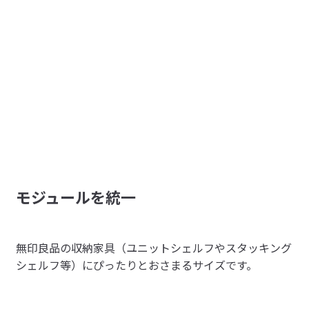
個体差あり
バスケットとセットで購入しました。

参考になった（1人）
コーンフレークやスナック菓子など高さがあるものを入れ
ているので、普段は蓋をせずバスケットの下に敷いていま
す。

ちょっと買わなくてもよかったかなと思いつつ、来客があ
すべてのレビューを見る
閉じる
るときは隠せるのでいつか使えたらなと思ってます。

店舗で購入したのですが、バスケットも蓋も素材の色や風
合いにかなり個体差があるので、こだわりたい方は必ず店
舗で選ぶことをおすすめします。
モジュールを統一
無印良品の収納家具（ユニットシェルフやスタッキング
シェルフ等）にぴったりとおさまるサイズです。