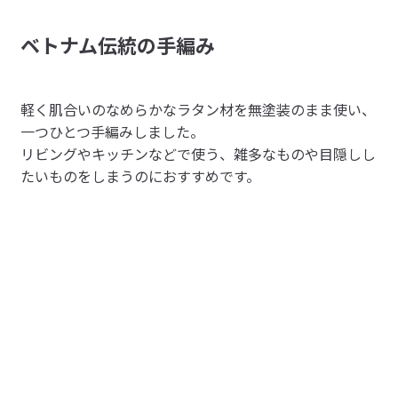
ベトナム伝統の手編み
もー
2026/06/27
軽く肌合いのなめらかなラタン材を無塗装のまま使い、
色合い良い
一つひとつ手編みしました。
色合いが落ち着いていてトイレの小物隠し用の箱と蓋とし
リビングやキッチンなどで使う、雑多なものや目隠しし
参考になった（0人）
て使用。

たいものをしまうのにおすすめです。
とても丈夫で５年使用してるけど壊れない。
まりるみ
2026/06/18
ごちゃごちゃを隠す
同じサイズのラタンバスケット用に購入しました。一時的
参考になった（0人）
に物をしまって隠すのに使っています。
犬吉
2026/05/01