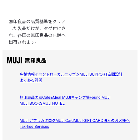
無印良品の品質基準をクリア
した製品だけが、タグ付けさ
れ、各国の無印良品の店舗へ
出荷されます。
店舗情報
イベント
ローカルニッポン
MUJI SUPPORT
空間設計
よくある質問
無印良品の家
Café&Meal MUJI
キャンプ場
Found MUJI
MUJI BOOKS
MUJI HOTEL
MUJI アプリ
カタログ
MUJI Card
MUJI GIFT CARD
法人のお客様へ
Tax-free Services