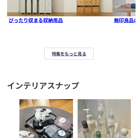
ぴったり収まる収納用品
無印良品
特集をもっと見る
インテリアスナップ