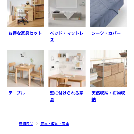
お得な家具セット
ベッド・マットレ
シーツ・カバー
ス
テーブル
壁に付けられる家
天然収納・布物収
具
納
無印良品
家具・収納・家電