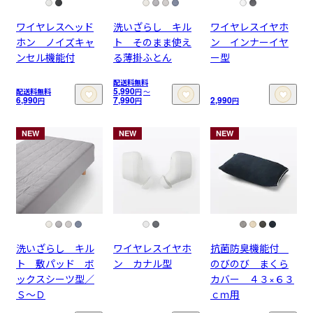
ワイヤレスヘッド
洗いざらし キル
ワイヤレスイヤホ
ホン ノイズキャ
ト そのまま使え
ン インナーイヤ
ンセル機能付
る薄掛ふとん
ー型
配送料無料
5,990
配送料無料
円
〜
6,990
7,990
2,990
円
円
円
NEW
NEW
NEW
洗いざらし キル
ワイヤレスイヤホ
抗菌防臭機能付
ト 敷パッド ボ
ン カナル型
のびのび まくら
ックスシーツ型／
カバー ４３×６３
Ｓ～Ｄ
ｃｍ用