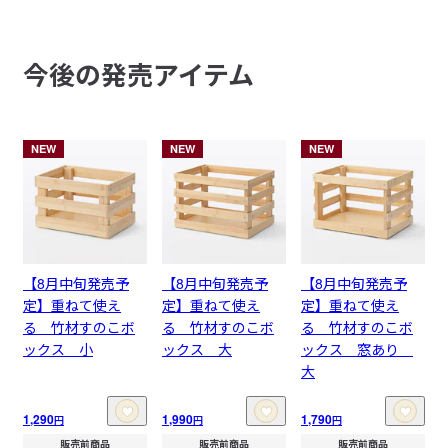
今後の発売アイテム
NEW
NEW
NEW
【8月中旬発売予
【8月中旬発売予
【8月中旬発売予
定】重ねて使え
定】重ねて使え
定】重ねて使え
る 竹材すのこボ
る 竹材すのこボ
る 竹材すのこボ
ックス 小
ックス 大
ックス 窓あり
大
1,290
1,990
1,790
円
円
円
販売前商品
販売前商品
販売前商品