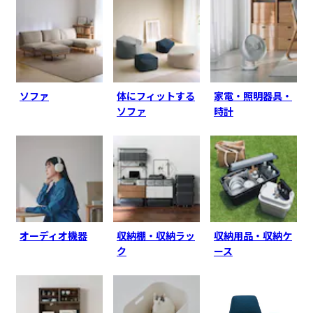
ソファ
体にフィットする
家電・照明器具・
ソファ
時計
オーディオ機器
収納棚・収納ラッ
収納用品・収納ケ
ク
ース