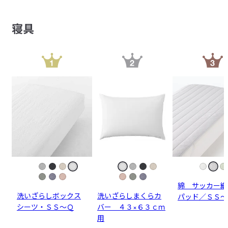
寝具
綿 サッカー織
洗いざらしボックス
洗いざらしまくらカ
パッド／ＳＳ～
シーツ・ＳＳ～Ｑ
バー ４３×６３ｃｍ
用