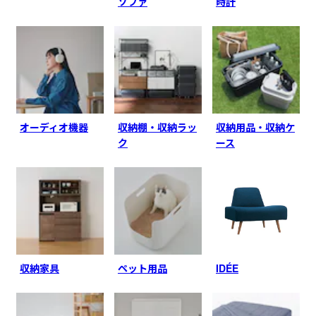
ソファ
時計
オーディオ機器
収納棚・収納ラッ
収納用品・収納ケ
ク
ース
収納家具
ペット用品
IDÉE