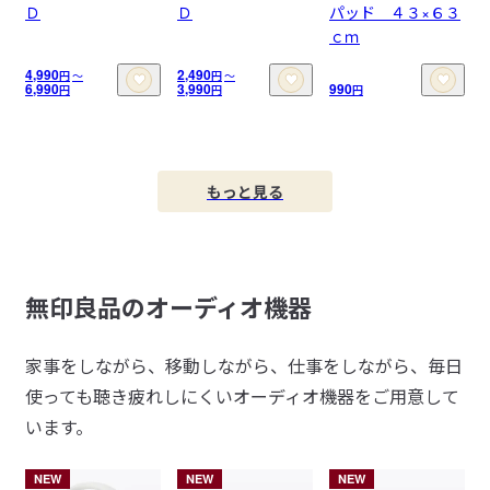
Ｄ
Ｄ
パッド ４３×６３
ｃｍ
4,990
2,490
円
〜
円
〜
6,990
3,990
990
円
円
円
もっと見る
無印良品のオーディオ機器
家事をしながら、移動しながら、仕事をしながら、毎日
使っても聴き疲れしにくいオーディオ機器をご用意して
います。
NEW
NEW
NEW