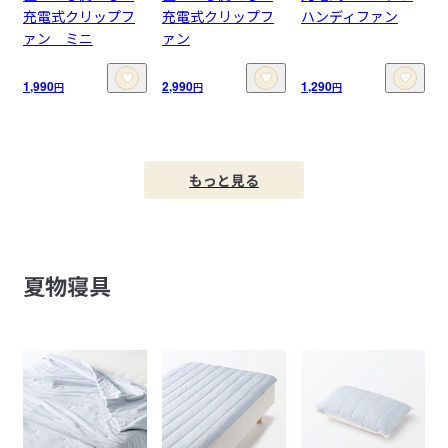
充電式クリップフ
充電式クリップフ
ハンディファン
ァン ミニ
ァン
1,990
2,990
1,290
円
円
円
もっと見る
夏物寝具