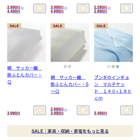
2,990
3,990
2,290
円
〜
円
〜
円
〜
4,490
4,990
2,990
円
円
円
SALE
SALE
SALE
綿 サッカー織
掛ふとんカバー・
綿 サッカー織
プンギのインギョ
Ｑ
掛ふとんカバー・S
ン マルチケッ
～Ｑ
ト １４０×１９０
ｃｍ
2,990
円
〜
3,990
3,990
3,490
円
円
円
SALE｜家具・収納・家電をもっと見る