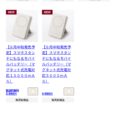
NEW
NEW
【８月中旬発売予
【８月中旬発売予
定】スマホスタン
定】スマホスタン
ドにもなるモバイ
ドにもなるモバイ
ルバッテリー（マ
ルバッテリー（マ
グネット式充電対
グネット式充電対
応１００００ｍＡ
応５０００ｍＡ
ｈ）
ｈ）
配送料無料
5,990
4,990
円
円
販売前商品
販売前商品