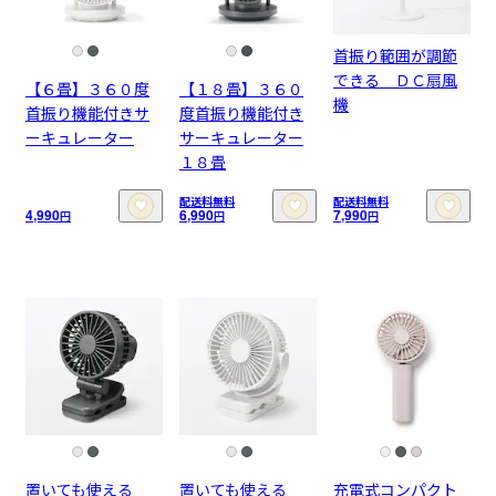
首振り範囲が調節
できる ＤＣ扇風
【６畳】３６０度
【１８畳】３６０
機
首振り機能付きサ
度首振り機能付き
ーキュレーター
サーキュレーター
１８畳
配送料無料
配送料無料
4,990
6,990
7,990
円
円
円
置いても使える
置いても使える
充電式コンパクト