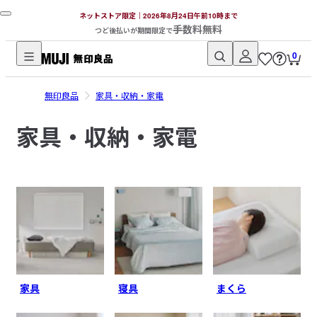
ネットストア限定｜2026年8月24日午前10時まで
手数料無料
つど後払いが期間限定で
0
無
印
無印良品
家具・収納・家電
良
品
家具・収納・家電
ネ
ッ
ト
ス
ト
ア
家具
寝具
まくら