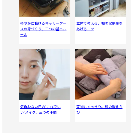
軽やかに動けるキャリーケー
立体で考える、棚の収納量を
スの荷づくり、三つの基本ル
あげるコツ
ール
気負わない日の“これでい
荷物もすっきり。旅の服えら
い”メイク、三つの手順
び