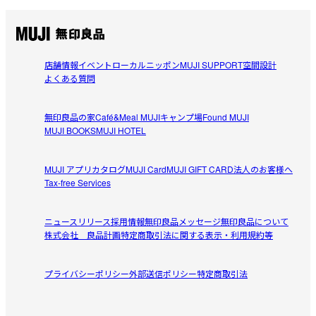
店舗情報
イベント
ローカルニッポン
MUJI SUPPORT
空間設計
よくある質問
無印良品の家
Café&Meal MUJI
キャンプ場
Found MUJI
MUJI BOOKS
MUJI HOTEL
MUJI アプリ
カタログ
MUJI Card
MUJI GIFT CARD
法人のお客様へ
Tax-free Services
ニュースリリース
採用情報
無印良品メッセージ
無印良品について
株式会社 良品計画
特定商取引法に関する表示・利用規約等
プライバシーポリシー
外部送信ポリシー
特定商取引法