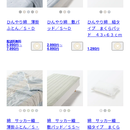
ひんやり綿 薄掛
ひんやり綿 敷パ
ひんやり綿 紐タ
ふとん／Ｓ・Ｄ
ッド／Ｓ～Ｄ
イプ まくらパッ
ド ４３×６３ｃｍ
配送料無料
5,990
2,990
円
〜
円
〜
7,990
4,990
1,290
円
円
円
綿 サッカー織
綿 サッカー織
綿 サッカー織
薄掛ふとん／Ｓ・
敷パッド／ＳＳ～
紐タイプ まくら