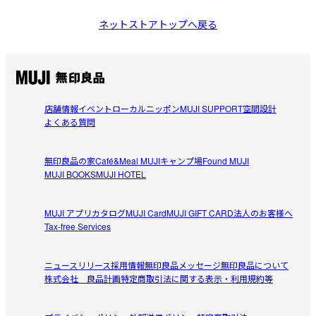
ネットストアトップへ戻る
店舗情報
イベント
ローカルニッポン
MUJI SUPPORT
空間設計
よくある質問
無印良品の家
Café&Meal MUJI
キャンプ場
Found MUJI
MUJI BOOKS
MUJI HOTEL
MUJI アプリ
カタログ
MUJI Card
MUJI GIFT CARD
法人のお客様へ
Tax-free Services
ニュースリリース
採用情報
無印良品メッセージ
無印良品について
株式会社 良品計画
特定商取引法に関する表示・利用規約等