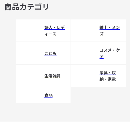
商品カテゴリ
婦人・レデ
紳士・メン
ィース
ズ
コスメ・ケ
こども
ア
家具・収
生活雑貨
納・家電
食品