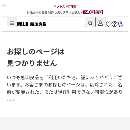
ネットストア限定
5,000
配送料無料
対象の小物商品 税込
円以上購入で
0
無
印
良
お探しのページは
品
ネ
見つかりません
ッ
ト
いつも無印良品をご利用いただき、誠にありがとうござ
ス
います。
お客さまのお探しのページは、削除された、名
ト
前が変更された、または現在利用できない可能性があり
ア
ます。