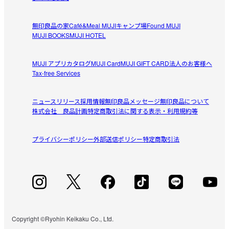
2026/05/01
無印良品の家
Café&Meal MUJI
キャンプ場
Found MUJI
シンプルで丈夫
MUJI BOOKS
MUJI HOTEL
デザインよし、頑丈さよし、部屋とのなじみよし、いい買
参考になった（0人）
い物でした。ありがとうございます。
MUJI アプリ
カタログ
MUJI Card
MUJI GIFT CARD
法人のお客様へ
Tax-free Services
なんなん
2026/04/29
ニュースリリース
採用情報
無印良品メッセージ
無印良品について
株式会社 良品計画
特定商取引法に関する表示・利用規約等
ブラックカラーが好き
しっかり頑丈！

プライバシーポリシー
参考になった（0人）
外部送信ポリシー
特定商取引法
お値段もまぁまぁお手頃かな。

カーテンのつっぱりに使っています。
まー
2026/04/29
脱衣室上部で家族みんなの小さめバスタオル掛けにしてる
脱衣室上部に取り付けて、バスタオルを一旦乾かして洗濯
Copyright ©Ryohin Keikaku Co., Ltd.
参考になった（3人）
回すタイミングまでの一時置きにするところができた