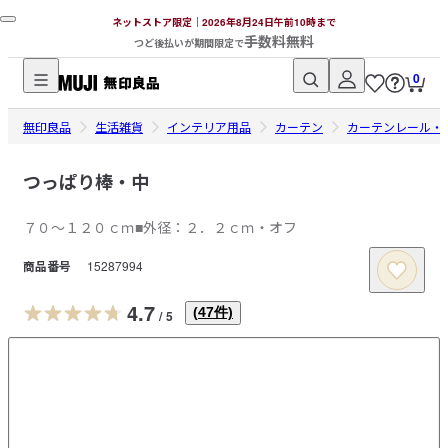
ネットストア限定｜2026年8月24日午前10時まで
手数料無料
つど後払いが期間限定で
0
無
無印良品
印
生活雑貨
インテリア用品
カーテン
カーテンレール・
良
品
つっぱり棒・中
ネ
７０～１２０ｃｍ■外径：２．２ｃｍ・オフ
ッ
ト
商品番号
15287994
ス
ト
4.7
(
47
件)
/
5
ア