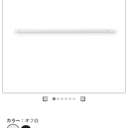
カラー：
オフ白