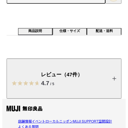
商品説明
仕様・サイズ
配送・送料
丈夫なスチール素材を使用した、カーテンなども吊れる
耐荷重性のあるつっぱり棒です。収納棚や壁の隙間など
に渡して取り付けでき、カーテンなどお部屋の間仕切り
レビュー（47件）
を掛けるのに適しています。また吊るしたものがスムー
4.7
ズに動くように、ジョイント部分の段差を少なくしてい
/
5
ます。ポール部：スチール　【耐荷重】７０ｃｍにて使
用の場合／約５Ｋｇ　９５ｃｍにて使用の場合／約４ｋ
レビューを投稿する
ｇ　１２０ｃｍにて使用の場合／約３ｋｇ
受取手段
店舗受け取り可・コンビニ受け取り不可
店舗情報
イベント
ローカルニッポン
MUJI SUPPORT
空間設計
むじるしスキダケド
よくある質問