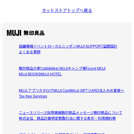
ネットストアトップへ戻る
店舗情報
イベント
ローカルニッポン
MUJI SUPPORT
空間設計
よくある質問
無印良品の家
Café&Meal MUJI
キャンプ場
Found MUJI
MUJI BOOKS
MUJI HOTEL
MUJI アプリ
カタログ
MUJI Card
MUJI GIFT CARD
法人のお客様へ
Tax-free Services
ニュースリリース
採用情報
無印良品メッセージ
無印良品について
株式会社 良品計画
特定商取引法に関する表示・利用規約等