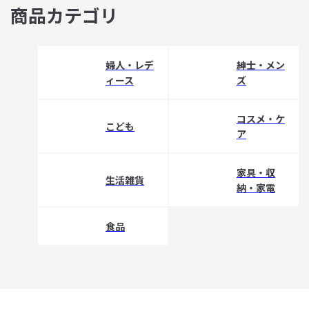
商品カテゴリ
婦人・レデ
紳士・メン
ィース
ズ
コスメ・ケ
こども
ア
家具・収
生活雑貨
納・家電
食品