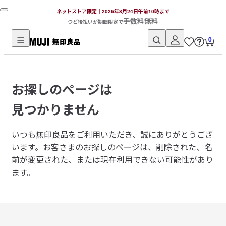
ネットストア限定｜2026年8月24日午前10時まで
手数料無料
つど後払いが期間限定で
0
無
印
良
お探しのページは
品
ネ
見つかりません
ッ
ト
いつも無印良品をご利用いただき、誠にありがとうござ
ス
います。
お客さまのお探しのページは、削除された、名
ト
前が変更された、または現在利用できない可能性があり
ア
ます。