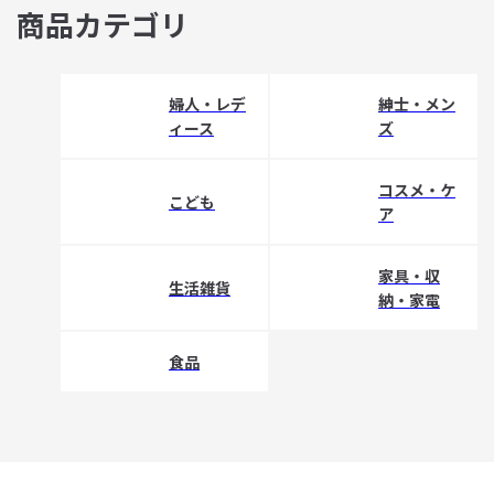
商品カテゴリ
婦人・レデ
紳士・メン
ィース
ズ
コスメ・ケ
こども
ア
家具・収
生活雑貨
納・家電
食品