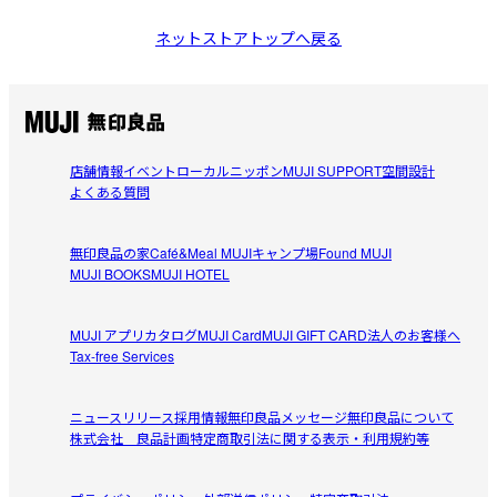
ネットストアトップへ戻る
店舗情報
イベント
ローカルニッポン
MUJI SUPPORT
空間設計
よくある質問
無印良品の家
Café&Meal MUJI
キャンプ場
Found MUJI
MUJI BOOKS
MUJI HOTEL
MUJI アプリ
カタログ
MUJI Card
MUJI GIFT CARD
法人のお客様へ
Tax-free Services
ニュースリリース
採用情報
無印良品メッセージ
無印良品について
株式会社 良品計画
特定商取引法に関する表示・利用規約等