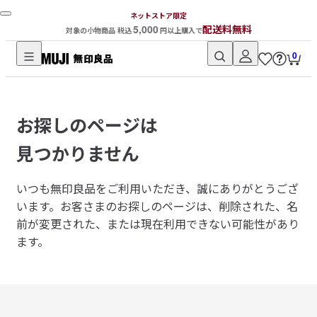
ネットストア限定
5,000
配送料無料
対象の小物商品 税込
円以上購入で
0
無
印
良
お探しのページは
品
ネ
見つかりません
ッ
ト
いつも無印良品をご利用いただき、誠にありがとうござ
ス
います。
お客さまのお探しのページは、削除された、名
ト
前が変更された、または現在利用できない可能性があり
ア
ます。