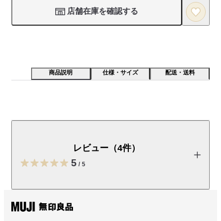
店舗在庫を確認する
商品説明
仕様・サイズ
配送・送料
生地に起毛をかけ、やわらかな肌触りです。複数色のわ
たを混ぜ深みのある杢調に仕上げました。
レビュー（4件）
【素材】

深みと奥行のある杢感の表情を出すため、わたから複数の色に
5
/
5
染め、ミックスしてから糸にしました。天然素材の良さを活か
すため、綿100％にこだわりました。

レビューを投稿する
【サイズ展開】

シングル、セミダブル、ダブル、クィーンの4サイズ展開
