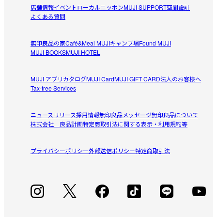
店舗情報
イベント
ローカルニッポン
MUJI SUPPORT
空間設計
ムジコ
【お手入れ】

よくある質問
2026/02/03
濃色製品は使用中の摩擦や濡れた状態での接触により色移りす
る事があります。洗濯の際は他のものと分けて洗い、洗濯後は
無印良品の家
Café&Meal MUJI
キャンプ場
Found MUJI
形を整えてから干してください。

チェックが、かわいいー！
MUJI BOOKS
MUJI HOTEL
素材の特性上、使用や洗濯時の摩擦により毛羽立ち、毛玉が発
子供の分を二枚買って、届く前でしたがセールだし自分た
生し、毛羽や毛玉が脱落したり、他のものに付着することがあ
参考になった（0人）
ちの分も購入しました！チェックが前少し明るいと嬉しい
ります。 その際はお早めに毛玉取り器などで手入れをしてくだ
MUJI アプリ
カタログ
MUJI Card
MUJI GIFT CARD
法人のお客様へ
ですが、部屋がパッと明るくなった気がします。以前の布
Tax-free Services
さい。 

花
団カバーよりも暖かさを感じます！
付着した毛羽は、ブラッシングやテープなどで取り除いてくだ
2026/01/22
さい。

ニュースリリース
採用情報
無印良品メッセージ
無印良品について
株式会社 良品計画
特定商取引法に関する表示・利用規約等
洗い替え用に購入
【シリーズ】

ライトグレーを購入してとても良かったのでネイビーも購
同素材のカバーは
こちら
です。

プライバシーポリシー
参考になった（1人）
外部送信ポリシー
特定商取引法
入しました。セール価格で購入できラッキーでした！
※仕様につきましては、
寝装カバー(掛ふとんカバー、ボックス
ローズティー
シーツなど）の形状の違い
をご確認ください。
2026/01/15
受取手段
店舗受け取り可・コンビニ受け取り可
買って良かったです。