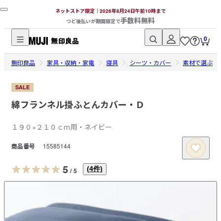
ネットストア限定｜2026年8月24日午前10時まで
手数料無料
つど後払いが期間限定で
0
無
無印良品
印
家具・収納・家電
寝具
シーツ・カバー
素材で選ぶ
良
品
SALE
ネ
綿フランネル掛ふとんカバー・Ｄ
ッ
ト
１９０×２１０ｃｍ用・ネイビー
ス
商品番号
15585144
ト
ア
5
(
4
件)
/
5