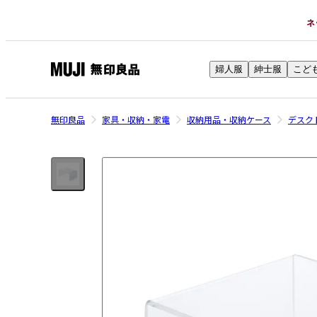
ネ
婦人服
紳士服
こど
無
印
良
無印良品
家具・収納・家電
収納用品・収納ケース
デスク
品
ネ
ッ
ト
ス
ト
ア