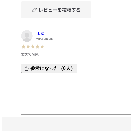
レビューを投稿する
まゆ
2026/08/05
丈夫で綺麗
キッチンの戸棚の整理に追加購入しました。

参考になった（0人）
しっかりした作りで、上にカップやお急須を乗せてもびくと
もしません。見た目も綺麗でとても気に入ってます。