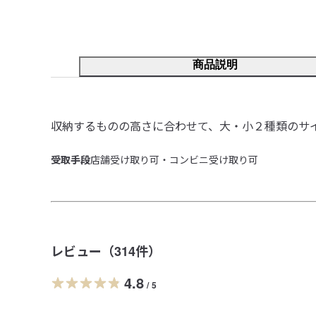
商品説明
収納するものの高さに合わせて、大・小２種類のサ
受取手段
店舗受け取り可・コンビニ受け取り可
レビュー（
314
件）
4.8
/
5