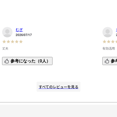
むぎ
2026/07/17
丈夫
有効活用
冷蔵庫収納で使うために購入

仕事で使
参考になった（0人）
参
しっかりした作りで安心です

たとこと
広めにとった空間の奥に置き、奥を二段にして使用中

ました。
手前はお茶のピッチャーを立てています

またほかの場所でも使いたい品物です
すべてのレビューを見る