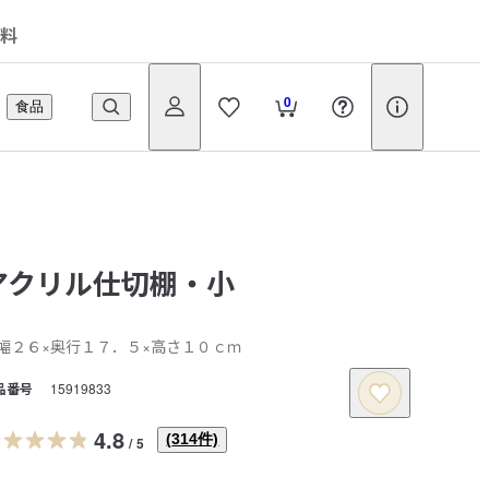
料
0
食品
アクリル仕切棚・小
幅２６×奥行１７．５×高さ１０ｃｍ
品番号
15919833
4.8
(
314
件)
/
5