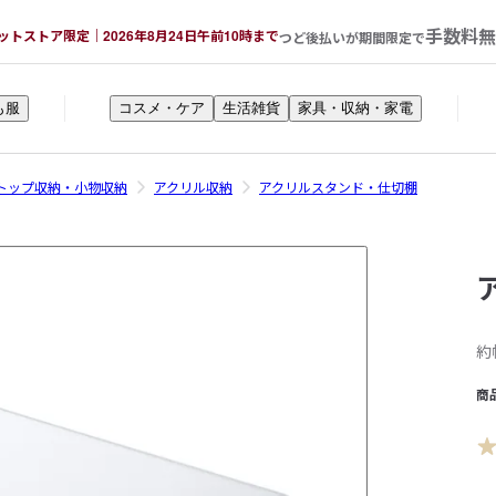
手数料無
ットストア限定｜2026年8月24日午前10時まで
つど後払いが期間限定で
も服
コスメ・ケア
生活雑貨
家具・収納・家電
トップ収納・小物収納
アクリル収納
アクリルスタンド・仕切棚
約
商