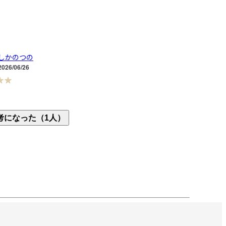
しかのつの
2026/06/26
用しているパソコンのサブモニター台をさがしてい
考になった（1人）
ちょうどいい高さの台だったので迷わず購入いたし
棚の下にも小物が置けて大変便利だと思います。