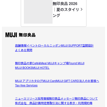
無印良品 2026
生地がやわらかく着心地が良いです。シンプルなデザイン
｜夏のスタイリ
参考になった（1人）
で着回しやすく、1枚でもインナーとしても活躍します。普
ング
段使いにぴったりのTシャツです。
すべてのレビューを見る
閉じる
店舗情報
イベント
ローカルニッポン
MUJI SUPPORT
空間設計
よくある質問
無印良品の家
Café&Meal MUJI
キャンプ場
Found MUJI
MUJI BOOKS
MUJI HOTEL
MUJI アプリ
カタログ
MUJI Card
MUJI GIFT CARD
法人のお客様へ
Tax-free Services
ニュースリリース
採用情報
無印良品メッセージ
無印良品について
株式会社 良品計画
特定商取引法に関する表示・利用規約等