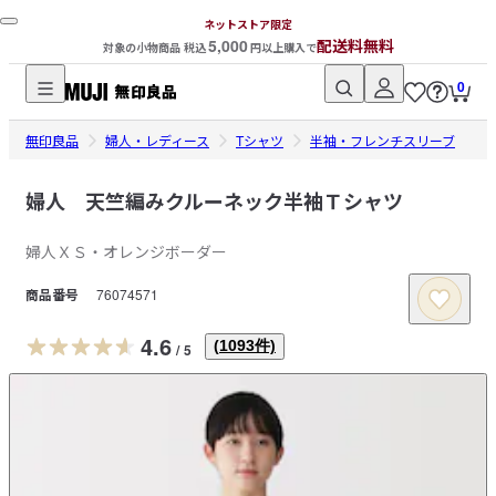
ネットストア限定
5,000
配送料無料
対象の小物商品 税込
円以上購入で
0
無
無印良品
印
婦人・レディース
Tシャツ
半袖・フレンチスリーブ
良
品
婦人 天竺編みクルーネック半袖Ｔシャツ
ネ
婦人ＸＳ・オレンジボーダー
ッ
ト
商品番号
76074571
ス
ト
4.6
(
1093
件)
/
5
ア