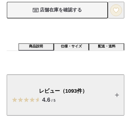
店舗在庫を確認する
商品説明
仕様・サイズ
配送・送料
さらりとした表面感で肌なじみの良い素材で仕立てた一
着です。綿はアフリカの自然が育てました。
レビュー（1093件）
【素材】 

綿とポリエステルの混紡素材なので、さらりとした心地良い着
4.6
/
5
用感です。 

【デザイン】 

レビューを投稿する
ベーシックなデザインながら少しゆとりのあるフィット感に仕
上げました。存在感のあるやや太幅の首周りや、体の線を拾わ