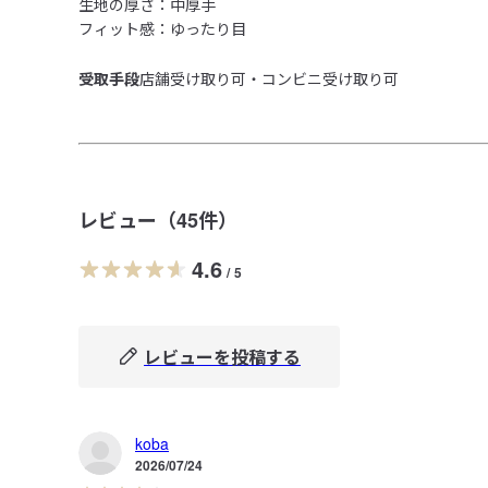
生地の厚さ：中厚手

フィット感：ゆったり目
受取手段
店舗受け取り可・コンビニ受け取り可
レビュー（
45
件）
4.6
/
5
レビューを投稿する
koba
2026/07/24