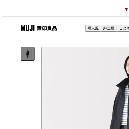
ネ
婦人服
紳士服
こど
無
印
良
品
ネ
ッ
ト
ス
ト
ア