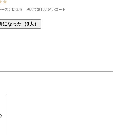
シーズン使える　洗えて嬉しい軽いコート
以外来れる軽めのコートをずっと探していて(撥水加
考になった（0人）
色も好きなカーキで購入決定　　秋☆春先は1枚で冬
かい物防寒着を着てその上にこのコートを着る　冬
(ダウンなど)は何回も洗えなく、1番上のこのコート
清潔を保つで使用しようと思います