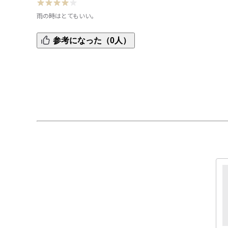
雨の時はとてもいい。
思ったより襟部分が重く感じますが、それ以外は着やすい
参考になった（0人）
す。雨の日が楽しみです。