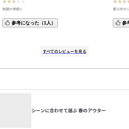
狭間の季節に
夏以外の
で
撥水効果を期待して買ったわけでは無いので、別にいいので
洗える夏
参考になった（1人）
参
すが、おろしたばかりでも雨粒がすぐ染み込んでいました。

工あり)
でも狭間の季節に羽織るのには重宝しました。丈が長すぎず
は中に暖
ちょうどいいです。
の防寒着
を洗って
すべてのレビューを見る
シーンに合わせて選ぶ 春のアウター