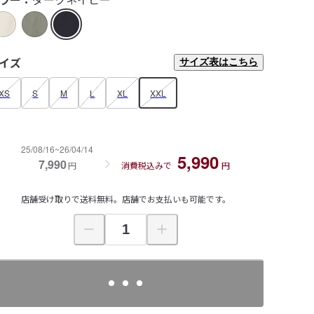
イズ
サイズ表はこちら
XS
S
M
L
XL
XXL
25/08/16~26/04/14
5,990
7,990
円
消費税込みで
円
店舗受け取りで送料無料。店舗でお支払いも可能です。