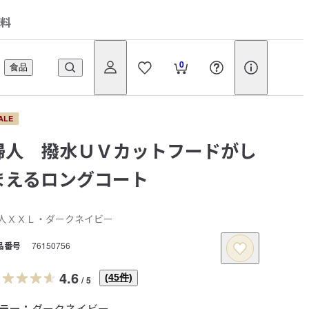
料
0
食品
ALE
婦人 撥水ＵＶカットフードがし
まえるロングコート
人ＸＸＬ・ダークネイビー
品番号
76150756
4.6
(
45
件)
/
5
ラー：
ダークネイビー