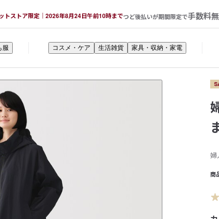
手数料無
ットストア限定｜2026年8月24日午前10時まで
つど後払いが期間限定で
も服
コスメ・ケア
生活雑貨
家具・収納・家電
S
婦
商
カ