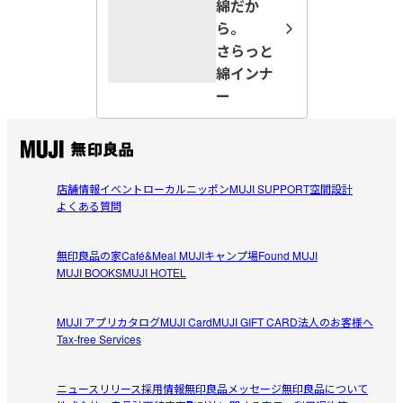
綿だか
ら。
ゴム緩すぎ
さらっと
かなり前に同じような無印メッシュパンツがすごくよかっ
綿インナ
参考になった（10人）
たので、待ってました！と言う感じで2枚購入。メッシュ素
ー
材は大変いいのですが…XLのパンツのゴムが緩すぎて1日
Pirori
立ち仕事だと午後にはお尻が半分出るくらいですw残念
2026/05/27
店舗情報
イベント
ローカルニッポン
MUJI SUPPORT
空間設計
網構造に問題ありかも
よくある質問
メッシュの網構造の問題だと思いますが、いくら洗濯して
参考になった（13人）
もくっついてしまった◯液は落ちない…やはり普通の綿の
無印良品の家
Café&Meal MUJI
キャンプ場
Found MUJI
方に変えようと思います。
MUJI BOOKS
MUJI HOTEL
masa
2026/05/24
MUJI アプリ
カタログ
MUJI Card
MUJI GIFT CARD
法人のお客様へ
Tax-free Services
最初の履き心地は良かったのですが、何回か履くとズリ上がってきて
少し気になります
下着に関しては値段高くしてもいいので、少し上質なライ
ニュースリリース
採用情報
無印良品メッセージ
無印良品について