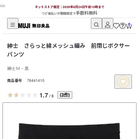
ネットストア限定｜2026年8月24日午前10時まで
手数料無料
つど後払いが期間限定で
0
無
印
紳士 さらっと綿メッシュ編み 前閉じボクサー
良
パンツ
品
ネ
紳士Ｍ・黒
ッ
ト
商品番号
76441410
ス
1.7
ト
(
3
件)
/
5
ア