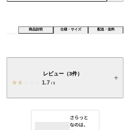
商品説明
仕様・サイズ
配送・送料
メッシュ編み構造の蒸れにくいボクサーパンツです。綿
はオーガニックコットンです。
レビュー（3件）
受取手段
店舗受け取り可・コンビニ受け取り不可
1.7
/
5
レビューを投稿する
さらっと
maru1996
なのは、
2026/05/29