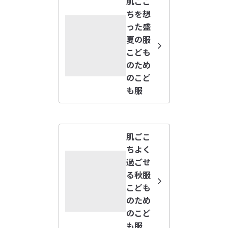
肌ごこ
リラックス感のあるシルエットで、ゆったりと涼しく着用でき
pogi
ちを想
ます。綿を使用しているためスポーティーになりすぎず、日常
2026/08/04
った盛
のコーディネートにも使いやすいデザインです。生地にはハリ
感があり、一枚着として着られるアウターＴシャツです。

夏の服
大人でも
こども
【仕様】

生地はしっかりしていますが、サラッとした肌触りです。
のため
透け感：なし

参考になった（0人）
身幅も袖もワイドで150なら普通体型の大人でも問題なく
のこど
伸縮性：あり

着れました。
も服
フィット感：ゆったりめ

760
2026/07/22
着心地がよい
肌ごこ
150だと少し大きいので140にしましたが、首回りがきつか
ちよく
受取手段
店舗受け取り可・コンビニ受け取り可
参考になった（0人）
ったです。
過ごせ
る秋服
moka
こども
2026/07/22
のため
のこど
色がとても良い
も服