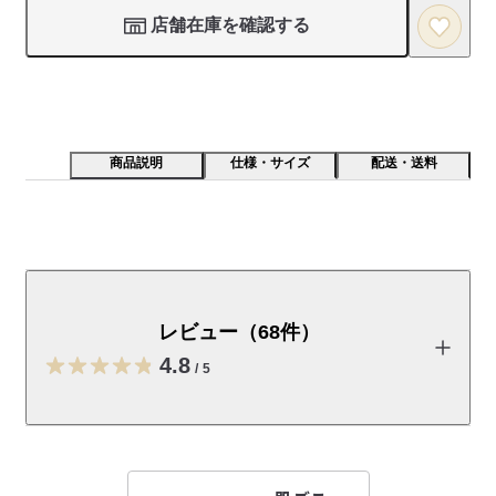
店舗在庫を確認する
商品説明
仕様・サイズ
配送・送料
着た時にひんやりと感じる涼感素材を使いました。綿は
アフリカの自然が育てました。
レビュー（68件）
【素材】

表面は綿、裏面はポリエステルを使用しています。肌に触れる
4.8
/
5
とひんやりと感じる涼感素材です。程良い厚みがあり、透けに
くく、夏でもさらりとした着心地が楽しめます。またUVカット
加工が施されており、紫外線からこどもの肌を守ります。

レビューを投稿する
【デザイン】
