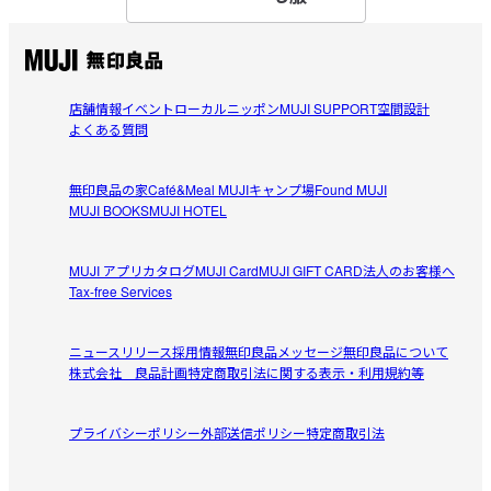
明るくて優しい色合いでとてもカワイイです。

参考になった（0人）
涼しそうで良いなと思います。色違いで購入しました。来
年もまた購入したいです。長袖も同じ生地であれば良いな
と思いました。野外活動などもあるので、薄手の涼しい生
店舗情報
イベント
ローカルニッポン
MUJI SUPPORT
空間設計
地の長袖は需要あると思います。
よくある質問
すべてのレビューを見る
閉じる
無印良品の家
Café&Meal MUJI
キャンプ場
Found MUJI
MUJI BOOKS
MUJI HOTEL
MUJI アプリ
カタログ
MUJI Card
MUJI GIFT CARD
法人のお客様へ
Tax-free Services
ニュースリリース
採用情報
無印良品メッセージ
無印良品について
株式会社 良品計画
特定商取引法に関する表示・利用規約等
プライバシーポリシー
外部送信ポリシー
特定商取引法