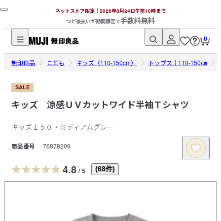
ネットストア限定｜2026年8月24日午前10時まで
手数料無料
つど後払いが期間限定で
0
無
無印良品
印
こども
キッズ（110-150cm）
トップス｜110-150㎝
良
品
SALE
ネ
キッズ 涼感ＵＶカットワイド半袖Ｔシャツ
ッ
ト
キッズ１５０・ミディアムグレー
ス
商品番号
76878209
ト
ア
4.8
(
68
件)
/
5