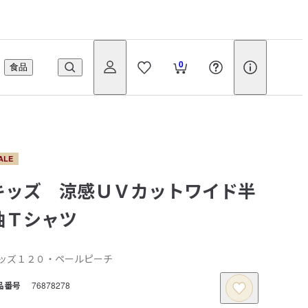
0
食品
ALE
キッズ 涼感ＵＶカットワイド半
袖Ｔシャツ
ッズ１２０・ペールピーチ
品番号
76878278