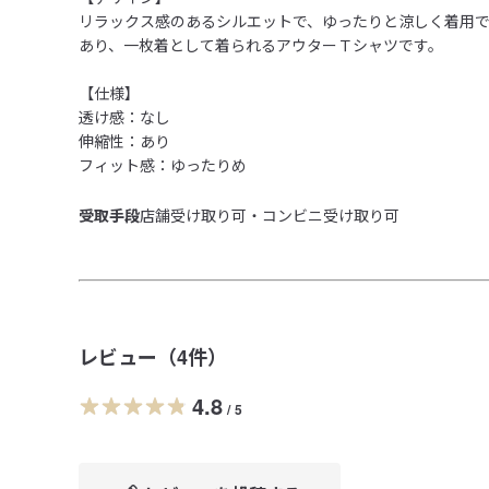
リラックス感のあるシルエットで、ゆったりと涼しく着用
あり、一枚着として着られるアウターＴシャツです。

【仕様】

透け感：なし

伸縮性：あり

フィット感：ゆったりめ
受取手段
店舗受け取り可・コンビニ受け取り可
レビュー（
4
件）
4.8
/
5