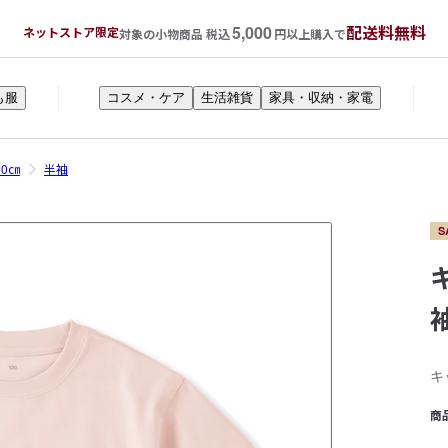
5,000
配送料無料
ネットストア限定
対象の小物商品 税込
円以上購入で
も服
コスメ・ケア
生活雑貨
家具・収納・家電
50㎝
半袖
S
キ
商