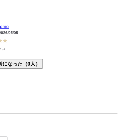
tomo
2026/05/05
いい
でかわいいです。

考になった（0人）
ト機能付きでボーダー柄のTシャツもあるとうれしい