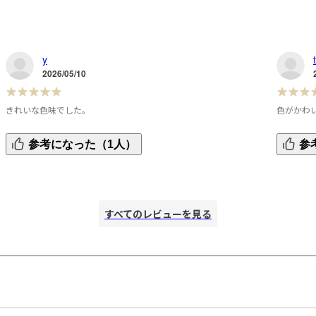
y
2026/05/10
きれいな色味でした。
色がかわ
大
身長140センチくらいの息子に、150を購入しました。ゆった
色が絶妙
参考になった（1人）
参
地
りしていて、涼しげで良さそうです。

UVカッ
実物の色合いを見て購入出来たらと思うので、店頭在庫を充
です。
実させて貰いたいです。
すべてのレビューを見る