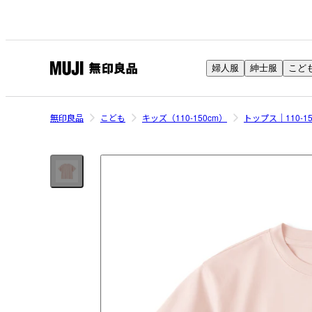
婦人服
紳士服
こど
無
印
良
無印良品
こども
キッズ（110-150cm）
トップス｜110-1
品
ネ
ッ
ト
ス
ト
ア