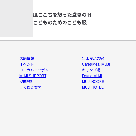
肌ごこちを想った盛夏の服
こどものためのこども服
店舗情報
無印良品の家
イベント
Café&Meal MUJI
ローカルニッポン
キャンプ場
MUJI SUPPORT
Found MUJI
空間設計
MUJI BOOKS
よくある質問
MUJI HOTEL