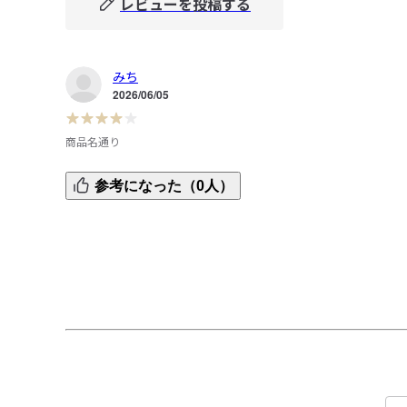
レビューを投稿する
みち
2026/06/05
商品名通り
商品名の通りワイドなので96センチ痩せ型の子供にはやや
参考になった（0人）
きかったです。生地はしっかりめですが、サラサラで着心
は良さそうです。