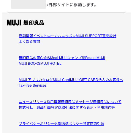
※外部サイトに移動します。
気に入って使ってます
受取手段
店舗受け取り可・コンビニ受け取り不可
体にフィットするソファ（四角いビーズクッション）と迷
参考になった（0人）
いましたが、見た目のかわいさとカバーのカラー展開の豊
富さでこっちを選びました。床に座るときの背もたれとし
あまぐり
て使ってます。グレーは部屋に溶け込んで圧迫感を与えな
店舗情報
イベント
ローカルニッポン
MUJI SUPPORT
空間設計
2026/06/06
よくある質問
いのでいい感じです。
かわいい！
無印良品の家
Café&Meal MUJI
キャンプ場
Found MUJI
かわいいコロンとしたデザイン！

MUJI BOOKS
MUJI HOTEL
参考になった（0人）
2代目プーフが我が家に来ました

プーフはMIXデザインが好きです

MUJI アプリ
カタログ
MUJI Card
MUJI GIFT CARD
法人のお客様へ
むじこ
Tax-free Services
2026/05/31
1代目のプーフとともに

身体に馴染んで

ニュースリリース
採用情報
無印良品メッセージ
無印良品について
かわいいです！
歴史を刻んでいきます。
株式会社 良品計画
特定商取引法に関する表示・利用規約等
お部屋の中が一気におしゃれになります。

参考になった（0人）
可愛くてお気に入りになりました。

プライバシーポリシー
外部送信ポリシー
特定商取引法
ただ、子供が雑に扱うと中身が出てきてしまい、それが結