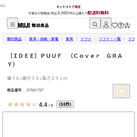
ネットストア限定
5,000
配送料無料
対象の小物商品 税込
円以上購入で
0
無
無印良品
印
家具・収納・家電
家具
ソファ
ソファ｜一覧
ソフ
良
品
［ＩＤＥＥ］ＰＵＵＦ （Ｃｏｖｅｒ ＧＲＡ
ネ
Ｙ）
ッ
ト
幅７０×奥行７０×高さ３５ｃｍ
ス
商品番号
37591707
ト
ア
4.4
(
34
件)
/
5