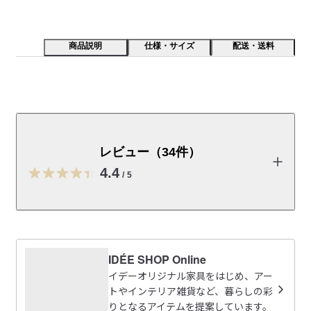
商品説明
仕様・サイズ
配送・送料
丸くなった動物や大きなマシュマロのように、有機的で
親しみを感じるカタチです。本を読む時、テレビを見る
時、体をゆっくりリラックスさせる時、シーンごとの人
レビュー（34件）
の姿勢の微妙な変化に対応して体をサポートしてくれる
4.4
クッションです。
/
5
※こちらの商品はカバーのみの販売です。
レビューを投稿する
ＰＵＵＦ　（Ｂｏｄｙ）のページはこちら
IDÉE SHOP Online
取扱説明書
（PDF：0.3MB）
sai
イデーオリジナル家具をはじめ、アー
2026/06/28
トやインテリア雑貨など、暮らしの彩
組立説明書
（PDF：0.1MB）
りとなるアイテムを提案しています。