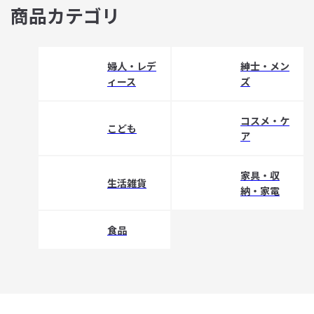
商品カテゴリ
婦人・レデ
紳士・メン
ィース
ズ
コスメ・ケ
こども
ア
家具・収
生活雑貨
納・家電
食品