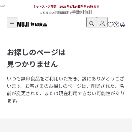
ネットストア限定｜2026年8月24日午前10時まで
手数料無料
つど後払いが期間限定で
0
無
印
良
お探しのページは
品
ネ
見つかりません
ッ
ト
いつも無印良品をご利用いただき、誠にありがとうござ
ス
います。
お客さまのお探しのページは、削除された、名
ト
前が変更された、または現在利用できない可能性があり
ア
ます。