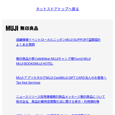
ネットストアトップへ戻る
店舗情報
イベント
ローカルニッポン
MUJI SUPPORT
空間設計
よくある質問
無印良品の家
Café&Meal MUJI
キャンプ場
Found MUJI
MUJI BOOKS
MUJI HOTEL
MUJI アプリ
カタログ
MUJI Card
MUJI GIFT CARD
法人のお客様へ
Tax-free Services
ニュースリリース
採用情報
無印良品メッセージ
無印良品について
株式会社 良品計画
特定商取引法に関する表示・利用規約等