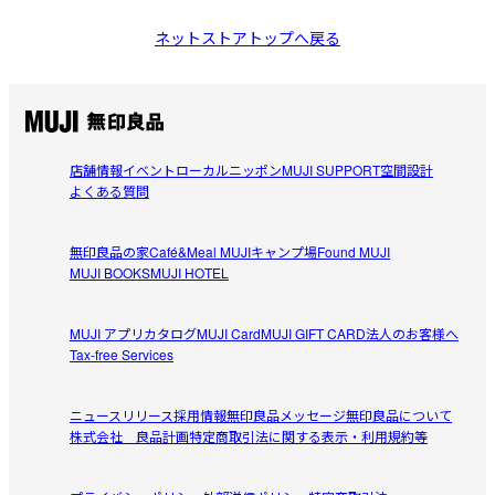
ネットストアトップへ戻る
店舗情報
イベント
ローカルニッポン
MUJI SUPPORT
空間設計
よくある質問
無印良品の家
Café&Meal MUJI
キャンプ場
Found MUJI
MUJI BOOKS
MUJI HOTEL
MUJI アプリ
カタログ
MUJI Card
MUJI GIFT CARD
法人のお客様へ
Tax-free Services
ニュースリリース
採用情報
無印良品メッセージ
無印良品について
株式会社 良品計画
特定商取引法に関する表示・利用規約等