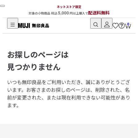
ネットストア限定
5,000
配送料無料
対象の小物商品 税込
円以上購入で
0
無
印
良
お探しのページは
品
ネ
見つかりません
ッ
ト
いつも無印良品をご利用いただき、誠にありがとうござ
ス
います。
お客さまのお探しのページは、削除された、名
ト
前が変更された、または現在利用できない可能性があり
ア
ます。