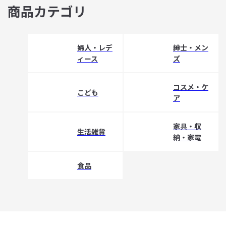
商品カテゴリ
婦人・レデ
紳士・メン
ィース
ズ
コスメ・ケ
こども
ア
家具・収
生活雑貨
納・家電
食品