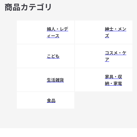
商品カテゴリ
婦人・レデ
紳士・メン
ィース
ズ
コスメ・ケ
こども
ア
家具・収
生活雑貨
納・家電
食品