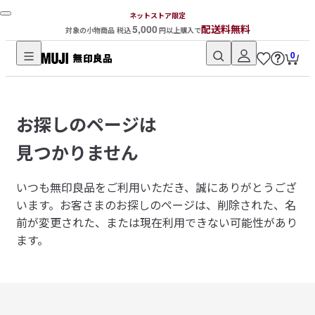
ネットストア限定
5,000
配送料無料
対象の小物商品 税込
円以上購入で
0
無
印
良
お探しのページは
品
ネ
見つかりません
ッ
ト
いつも無印良品をご利用いただき、誠にありがとうござ
ス
います。
お客さまのお探しのページは、削除された、名
ト
前が変更された、または現在利用できない可能性があり
ア
ます。