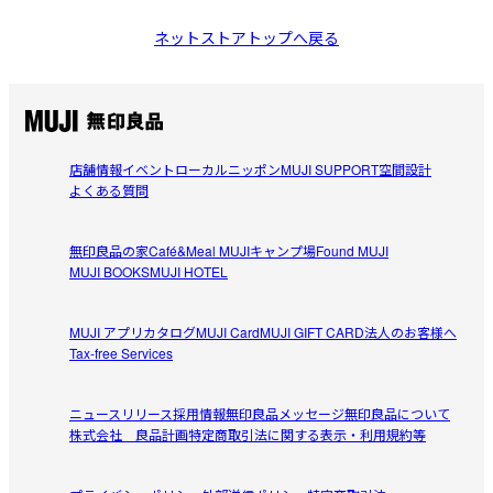
ネットストアトップへ戻る
店舗情報
イベント
ローカルニッポン
MUJI SUPPORT
空間設計
よくある質問
無印良品の家
Café&Meal MUJI
キャンプ場
Found MUJI
MUJI BOOKS
MUJI HOTEL
MUJI アプリ
カタログ
MUJI Card
MUJI GIFT CARD
法人のお客様へ
Tax-free Services
ニュースリリース
採用情報
無印良品メッセージ
無印良品について
株式会社 良品計画
特定商取引法に関する表示・利用規約等