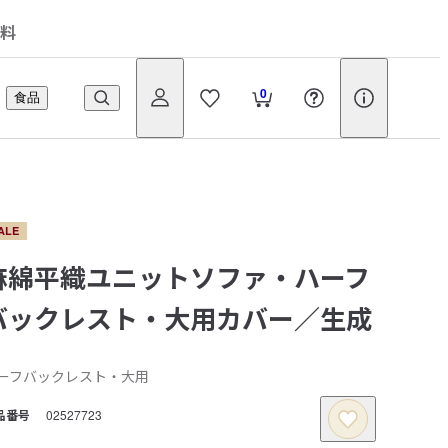
料
0
食品
ALE
麻綿平織ユニットソファ・ハーフ
バックレスト・大用カバー／生成
ーフバックレスト・大用
品番号
02527723