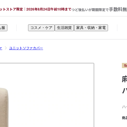
手数料無
ットストア限定｜2026年8月24日午前10時まで
つど後払いが期間限定で
も服
コスメ・ケア
生活雑貨
家具・収納・家電
ァ
ユニットソファカバー
S
ハ
商