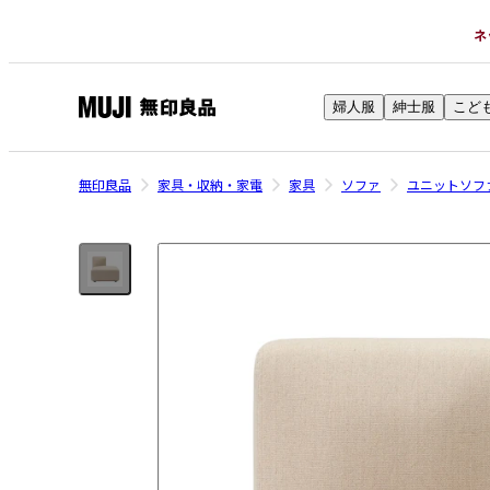
ネ
婦人服
紳士服
こど
無
印
良
無印良品
家具・収納・家電
家具
ソファ
ユニットソフ
品
ネ
ッ
ト
ス
ト
ア