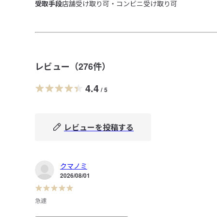
受取手段
店舗受け取り可・コンビニ受け取り可
レビュー（
276
件）
4.4
/
5
レビューを投稿する
クマノミ
2026/08/01
急遽
帰省して地元で不幸があり急遽ペンを買わないといけなく