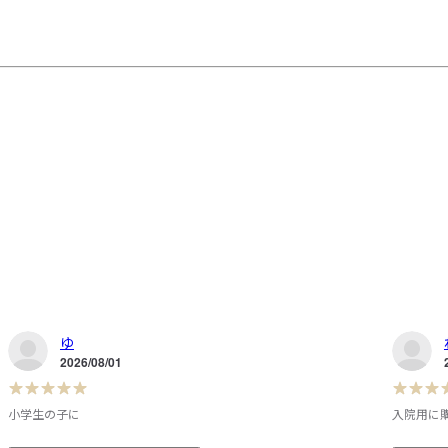
ゆ
2026/08/01
小学生の子に
入院用に
な
小学生のうちの子用に購入。

お見舞い