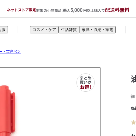
5,000
配送料無料
ネットストア限定
対象の小物商品 税込
円以上購入で
も服
コスメ・ケア
生活雑貨
家具・収納・家電
ー・蛍光ペン
細
商
カ