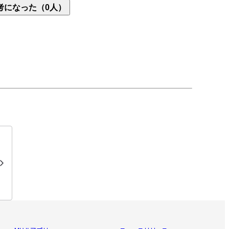
考になった（0人）
どを購入しました。

要な油性ペンまであって助かりました。