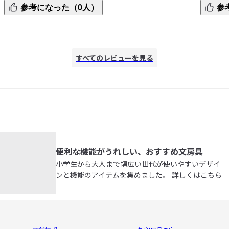
参考になった（0人）
参
書き心地も良いみたいです。

箱、蓋な
また購入したいです。
何かと必
すべてのレビューを見る
便利な機能がうれしい、おすすめ文房具
小学生から大人まで幅広い世代が使いやすいデザイ
ンと機能のアイテムを集めました。 詳しくはこちら