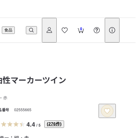
0
食品
油性マーカーツイン
・赤
品番号
02555665
4.4
(
276
件)
/
5
ラー：
細・赤