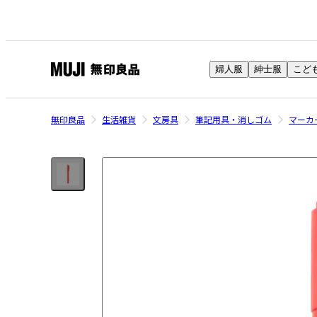
婦人服
紳士服
こど
無
印
良
無印良品
生活雑貨
文房具
筆記用具・消しゴム
マーカ
品
ネ
ッ
ト
ス
ト
ア