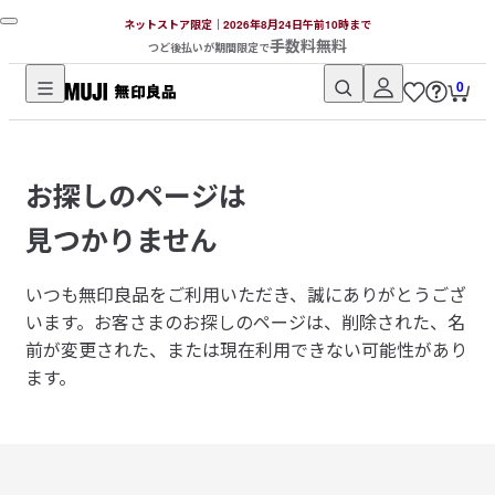
ネットストア限定｜2026年8月24日午前10時まで
手数料無料
つど後払いが期間限定で
0
無
印
良
お探しのページは
品
ネ
見つかりません
ッ
ト
いつも無印良品をご利用いただき、誠にありがとうござ
ス
います。
お客さまのお探しのページは、削除された、名
ト
前が変更された、または現在利用できない可能性があり
ア
ます。