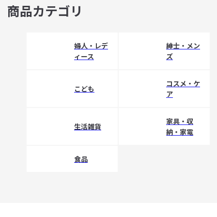
商品カテゴリ
婦人・レデ
紳士・メン
ィース
ズ
コスメ・ケ
こども
ア
家具・収
生活雑貨
納・家電
食品