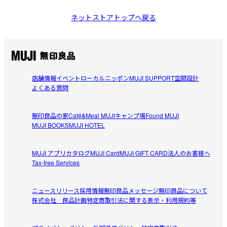
ネットストアトップへ戻る
店舗情報
イベント
ローカルニッポン
MUJI SUPPORT
空間設計
よくある質問
無印良品の家
Café&Meal MUJI
キャンプ場
Found MUJI
MUJI BOOKS
MUJI HOTEL
MUJI アプリ
カタログ
MUJI Card
MUJI GIFT CARD
法人のお客様へ
Tax-free Services
ニュースリリース
採用情報
無印良品メッセージ
無印良品について
株式会社 良品計画
特定商取引法に関する表示・利用規約等