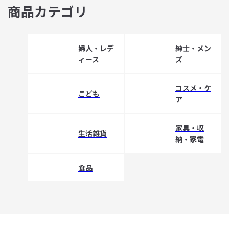
商品カテゴリ
婦人・レデ
紳士・メン
ィース
ズ
コスメ・ケ
こども
ア
家具・収
生活雑貨
納・家電
食品