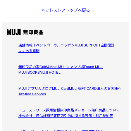
ネットストアトップへ戻る
店舗情報
イベント
ローカルニッポン
MUJI SUPPORT
空間設計
よくある質問
無印良品の家
Café&Meal MUJI
キャンプ場
Found MUJI
MUJI BOOKS
MUJI HOTEL
MUJI アプリ
カタログ
MUJI Card
MUJI GIFT CARD
法人のお客様へ
Tax-free Services
ニュースリリース
採用情報
無印良品メッセージ
無印良品について
株式会社 良品計画
特定商取引法に関する表示・利用規約等