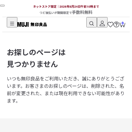
ネットストア限定｜2026年8月24日午前10時まで
手数料無料
つど後払いが期間限定で
0
無
印
良
お探しのページは
品
ネ
見つかりません
ッ
ト
いつも無印良品をご利用いただき、誠にありがとうござ
ス
います。
お客さまのお探しのページは、削除された、名
ト
前が変更された、または現在利用できない可能性があり
ア
ます。