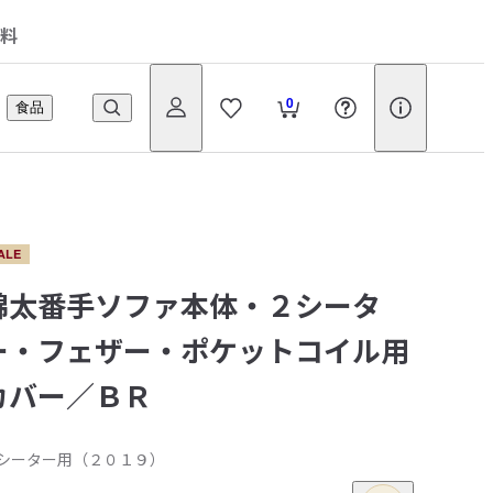
料
0
食品
ALE
綿太番手ソファ本体・２シータ
ー・フェザー・ポケットコイル用
カバー／ＢＲ
シーター用（２０１９）