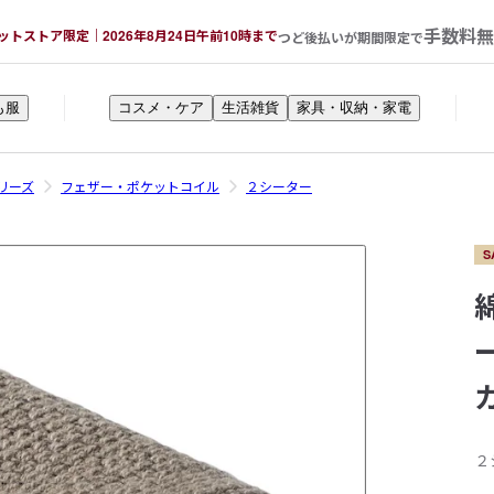
手数料無
ットストア限定｜2026年8月24日午前10時まで
つど後払いが期間限定で
も服
コスメ・ケア
生活雑貨
家具・収納・家電
リーズ
フェザー・ポケットコイル
２シーター
S
２