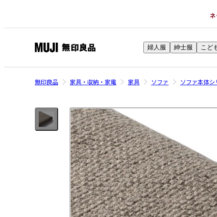
ネ
婦人服
紳士服
こど
無
印
良
無印良品
家具・収納・家電
家具
ソファ
ソファ本体シ
品
ネ
ッ
ト
ス
ト
ア