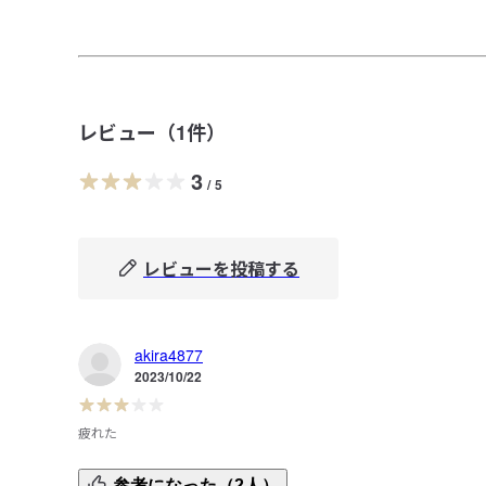
レビュー（
1
件）
3
/
5
レビューを投稿する
akira4877
2023/10/22
疲れた
座面・背面のクッションに取り付けるのが大変。もう少し
参考になった（2人）