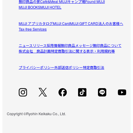
無印良品の家
Café&Meal MUJI
キャンプ場
Found MUJI
MUJI BOOKS
MUJI HOTEL
時短で美味しいパスタが食べられる
帰りが遅くなり　すぐ調理できて美味しいパスタが食べた
MUJI アプリ
カタログ
MUJI Card
MUJI GIFT CARD
法人のお客様へ
参考になった（1人）
くて購入しました。

Tax-free Services
以前他社の物で味が濃いのがあったのですが、塩加減がち
ょうど良く美味しく頂きました。具材がもう少し大きめな
ニュースリリース
採用情報
無印良品メッセージ
無印良品について
物があると、食べ応えがあり良いかと思いましたが…

株式会社 良品計画
特定商取引法に関する表示・利用規約等
すべてのレビューを見る
閉じる
さっと作れて美味しいので良かったです。
プライバシーポリシー
外部送信ポリシー
特定商取引法
Copyright ©Ryohin Keikaku Co., Ltd.