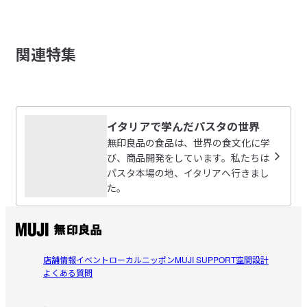
レビューを投稿する
ロングパスタ　スパゲッティ
関連特集
ショートパスタ　チェレンターニ
nami
2026/08/04
【関連商品】

リピートなし
素材の旨みひきたつパスタソース　紅ずわい蟹のトマトクリー
イタリアで学んだパスタの世界
ム２６０ｇ（２人前）
ずわいガニ感はよくわからなかった。味が薄かった。リピ
無印良品の食品は、世界の食文化に学
参考になった（0人）
ートはなしです。
※お客様のご都合による出荷後の返品・キャンセル・交換は承れ
び、商品開発をしています。私たちは
ません。
トモー
パスタ本場の地、イタリアへ行きまし
2026/08/01
た。
商品表示情報(原材料・アレルギー・製造所固
有記号等)
（PDF：0.1MB）
これはレストランの味
リピートしています

受取手段
店舗受け取り可・コンビニ受け取り可
参考になった（0人）
この味は自分で作ろうと思ってもできません
店舗情報
イベント
ローカルニッポン
MUJI SUPPORT
空間設計
よくある質問
マリテテ
2026/07/29