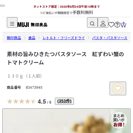
ネットストア限定｜2026年8月24日午前10時まで
手数料無料
つど後払いが期間限定で
0
無
無印良品
印
食品
レトルト・フリーズドライ
パスタ・パスタソース
良
品
素材の旨みひきたつパスタソース 紅ずわい蟹の
ネ
トマトクリーム
ッ
ト
１３０ｇ（１人前）
ス
商品番号
83473945
ト
ア
4.5
(
353
件)
/
5