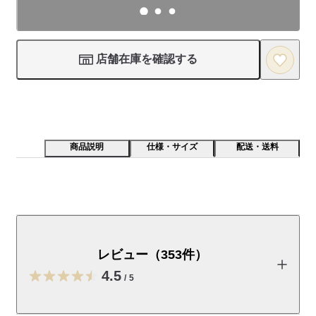
店舗在庫を確認する
商品説明
仕様・サイズ
配送・送料
紅ずわい蟹の旨みを生かしたパスタソースです。完熟ト
マトと生クリームを加えて、なめらかで濃厚な味に仕上
げました。
レビュー（353件）
【商品特長】

4.5
/
5
蟹の風味と生クリームのコクを最大限に引き出しました。仕上
げにブランデーを使っています。
