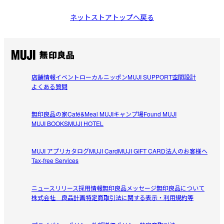
ネットストアトップへ戻る
店舗情報
イベント
ローカルニッポン
MUJI SUPPORT
空間設計
よくある質問
無印良品の家
Café&Meal MUJI
キャンプ場
Found MUJI
MUJI BOOKS
MUJI HOTEL
MUJI アプリ
カタログ
MUJI Card
MUJI GIFT CARD
法人のお客様へ
Tax-free Services
ニュースリリース
採用情報
無印良品メッセージ
無印良品について
株式会社 良品計画
特定商取引法に関する表示・利用規約等