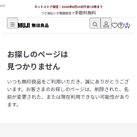
ネットストア限定｜2026年8月24日午前10時まで
手数料無料
つど後払いが期間限定で
0
無
印
良
お探しのページは
品
ネ
見つかりません
ッ
ト
いつも無印良品をご利用いただき、誠にありがとうござ
ス
います。
お客さまのお探しのページは、削除された、名
ト
前が変更された、または現在利用できない可能性があり
ア
ます。