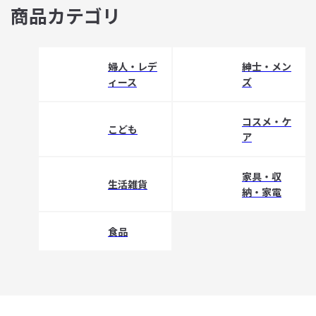
商品カテゴリ
婦人・レデ
紳士・メン
ィース
ズ
コスメ・ケ
こども
ア
家具・収
生活雑貨
納・家電
食品