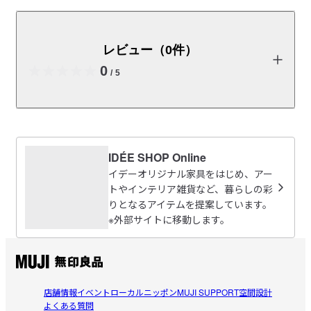
イデーオリジナルのフレグランス「ensemble」（アン
サンブル）シリーズとして、オリジナルパッケージデザ
インのラタンスティックです。ディフューザーとセット
レビュー（0件）
で、ギフトにもおすすめです。

0
差し込むラタンスティックの本数で香りの調整ができま
/
5
す。香りが弱まりましたら、上下逆にしてご使用いただ
くか、新しいラタンスティックと交換してください。
商品の使い方やレビューの投稿をお待ちしております。
　※こちらはラタンスティックのみの販売です。「ensemble ル
ームフレグランス ボトル」「ensemble ルームフレグランス リ
IDÉE SHOP Online
レビューを投稿する
フィル」を合わせてご購入ください。　
イデーオリジナル家具をはじめ、アー
トやインテリア雑貨など、暮らしの彩
りとなるアイテムを提案しています。
「ensemble ルームフレグランス ボトル 」は、無印良品の１８
※外部サイトに移動します。
閉じる
０ｍＬ用ラタンスティックやリフィルにもご利用いただけま
す。組み合わせはご自宅用、ギフト用など用途に合わせてお楽
●ensemble ルームフレグランス ボトル
●ensemble ラタンスティック
店舗情報
イベント
ローカルニッポン
MUJI SUPPORT
空間設計
よくある質問
●無印良品 ラタンスティック