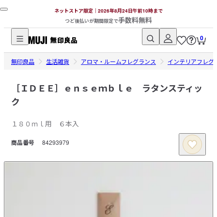
ネットストア限定｜2026年8月24日午前10時まで
手数料無料
つど後払いが期間限定で
0
無
無印良品
印
生活雑貨
アロマ・ルームフレグランス
インテリアフレグ
良
品
［ＩＤＥＥ］ｅｎｓｅｍｂｌｅ ラタンスティッ
ネ
ク
ッ
ト
１８０ｍｌ用 ６本入
ス
商品番号
84293979
ト
ア