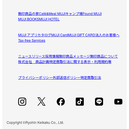
【香りの特長】

無印良品の家
Café&Meal MUJI
キャンプ場
Found MUJI
MUJI BOOKS
MUJI HOTEL
●ルス（光）
荘厳なパインニードルと鮮やかなシトラスの個性を融合させ、
MUJI アプリ
カタログ
MUJI Card
MUJI GIFT CARD
法人のお客様へ
高貴なカルダモン、アイリスを溶け込ませたウッディ際立つ上
Tax-free Services
●コンクレート（石）
サイプレスやラベンダーにアンバーやメタリックを絡ませ、醸
ニュースリリース
採用情報
無印良品メッセージ
無印良品について
し出すひんやりとした空気感に、レザーやウッディーのヴィン
株式会社 良品計画
特定商取引法に関する表示・利用規約等
●ヴィエント（風）
プライバシーポリシー
外部送信ポリシー
特定商取引法
屋外の自然を想わすグリーンやウッディに、ユーカリやアロマ
ティックの心地良く吹き抜ける風、シナモンやベチバーがラタ
●メンブリージョ（マルメロ）
果実味溢れるベリーにブランデーやウイスキーをアクセント
に、暖かみを感じる家具の素材感や佇まいを表現。イランイラ
ンやローズのフローラルを織り交ぜ、仄かにマリンのエッセン
Copyright ©Ryohin Keikaku Co., Ltd.
スを忍ばせた魅惑的な香り