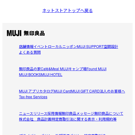
ネットストアトップへ戻る
店舗情報
イベント
ローカルニッポン
MUJI SUPPORT
空間設計
よくある質問
無印良品の家
Café&Meal MUJI
キャンプ場
Found MUJI
MUJI BOOKS
MUJI HOTEL
MUJI アプリ
カタログ
MUJI Card
MUJI GIFT CARD
法人のお客様へ
Tax-free Services
ニュースリリース
採用情報
無印良品メッセージ
無印良品について
株式会社 良品計画
特定商取引法に関する表示・利用規約等