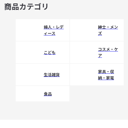
商品カテゴリ
婦人・レデ
紳士・メン
ィース
ズ
コスメ・ケ
こども
ア
家具・収
生活雑貨
納・家電
食品