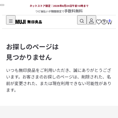
ネットストア限定｜2026年8月24日午前10時まで
手数料無料
つど後払いが期間限定で
0
無
印
良
お探しのページは
品
ネ
見つかりません
ッ
ト
いつも無印良品をご利用いただき、誠にありがとうござ
ス
います。
お客さまのお探しのページは、削除された、名
ト
前が変更された、または現在利用できない可能性があり
ア
ます。