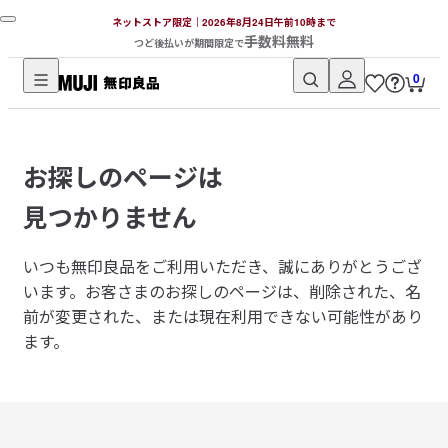
ネットストア限定｜2026年8月24日午前10時まで
手数料無料
つど後払いが期間限定で
0
無
印
良
お探しのページは
品
ネ
見つかりません
ッ
ト
いつも無印良品をご利用いただき、誠にありがとうござ
ス
います。
お客さまのお探しのページは、削除された、名
ト
前が変更された、または現在利用できない可能性があり
ア
ます。