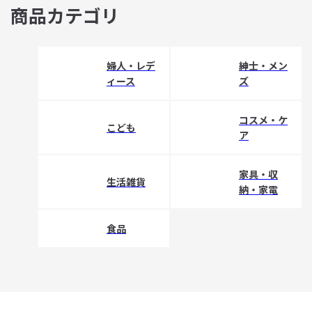
商品カテゴリ
婦人・レデ
紳士・メン
ィース
ズ
コスメ・ケ
こども
ア
家具・収
生活雑貨
納・家電
食品