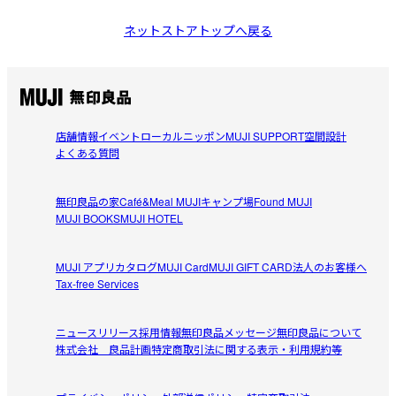
ネットストアトップへ戻る
店舗情報
イベント
ローカルニッポン
MUJI SUPPORT
空間設計
よくある質問
無印良品の家
Café&Meal MUJI
キャンプ場
Found MUJI
MUJI BOOKS
MUJI HOTEL
MUJI アプリ
カタログ
MUJI Card
MUJI GIFT CARD
法人のお客様へ
Tax-free Services
ニュースリリース
採用情報
無印良品メッセージ
無印良品について
株式会社 良品計画
特定商取引法に関する表示・利用規約等