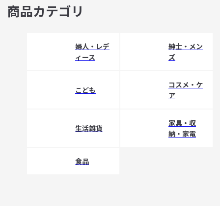
商品カテゴリ
婦人・レデ
紳士・メン
ィース
ズ
コスメ・ケ
こども
ア
家具・収
生活雑貨
納・家電
食品