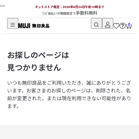
ネットストア限定｜2026年8月24日午前10時まで
手数料無料
つど後払いが期間限定で
0
無
印
良
お探しのページは
品
ネ
見つかりません
ッ
ト
いつも無印良品をご利用いただき、誠にありがとうござ
ス
います。
お客さまのお探しのページは、削除された、名
ト
前が変更された、または現在利用できない可能性があり
ア
ます。