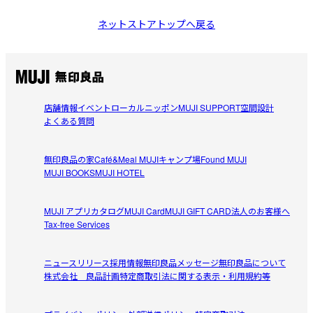
ネットストアトップへ戻る
店舗情報
イベント
ローカルニッポン
MUJI SUPPORT
空間設計
よくある質問
無印良品の家
Café&Meal MUJI
キャンプ場
Found MUJI
MUJI BOOKS
MUJI HOTEL
MUJI アプリ
カタログ
MUJI Card
MUJI GIFT CARD
法人のお客様へ
Tax-free Services
ニュースリリース
採用情報
無印良品メッセージ
無印良品について
株式会社 良品計画
特定商取引法に関する表示・利用規約等