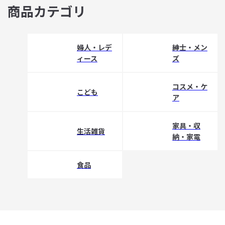
商品カテゴリ
婦人・レデ
紳士・メン
ィース
ズ
コスメ・ケ
こども
ア
家具・収
生活雑貨
納・家電
食品