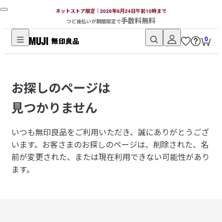
ネットストア限定｜2026年8月24日午前10時まで
手数料無料
つど後払いが期間限定で
0
無
印
良
お探しのページは
品
ネ
見つかりません
ッ
ト
いつも無印良品をご利用いただき、誠にありがとうござ
ス
います。
お客さまのお探しのページは、削除された、名
ト
前が変更された、または現在利用できない可能性があり
ア
ます。