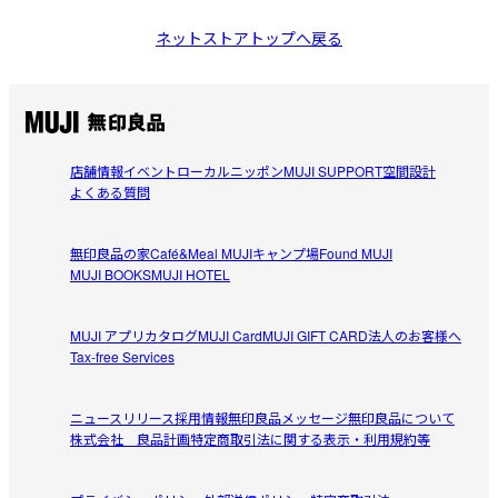
ネットストアトップへ戻る
店舗情報
イベント
ローカルニッポン
MUJI SUPPORT
空間設計
よくある質問
無印良品の家
Café&Meal MUJI
キャンプ場
Found MUJI
MUJI BOOKS
MUJI HOTEL
MUJI アプリ
カタログ
MUJI Card
MUJI GIFT CARD
法人のお客様へ
Tax-free Services
ニュースリリース
採用情報
無印良品メッセージ
無印良品について
株式会社 良品計画
特定商取引法に関する表示・利用規約等