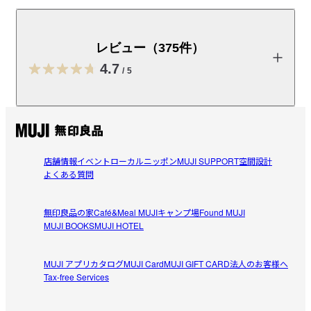
瀬戸内レモンのピールと果汁を使用したあんを包み、レ
モンの形に焼き上げました。さわやかな風味が特長で
す。
レビュー（375件）
※お客様のご都合による出荷後の返品・キャンセル・交換は承れ
4.7
/
5
ません。

※おいしさの期限がせまっている商品を、お求めやすい価格でご
提供しています。早めにお召し上がりください。

レビューを投稿する
※SALE価格の食品は、店舗受け取り対象外です。
商品表示情報(原材料・アレルギー・製造所固
店舗情報
イベント
ローカルニッポン
MUJI SUPPORT
空間設計
くりこ
よくある質問
有記号等)
（PDF：0.1MB）
2026/08/06
受取手段
店舗受け取り不可・コンビニ受け取り可
無印良品の家
Café&Meal MUJI
キャンプ場
Found MUJI
レモンピールがGOOD
MUJI BOOKS
MUJI HOTEL
程よく甘いレモン味の餡にレモンピールがアクセントにな
参考になった（0人）
っていて、美味しかったです。

MUJI アプリ
カタログ
MUJI Card
MUJI GIFT CARD
法人のお客様へ
常温保管で食べましたが、冷やして食べても美味しそう。

Tax-free Services
mumu
リピしたいです。
2026/08/06