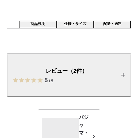
商品説明
仕様・サイズ
配送・送料
着心地を考え脇の縫い目をなくし、起毛加工で暖かく仕
上げました。綿はオーガニックコットンです。
レビュー（2件）
【素材】

2本撚り合わせた糸を使用し起毛加工を施すことで、ふんわりと
5
/
5
やわらかい素材に仕上がりました。

【デザイン】

レビューを投稿する
綿100％のフランネル素材を使った、やわらかな着心地の長袖パ
ジャマです。両面起毛により肌ざわりがなめらかで、脇に縫い
パジ
目がないので寝返りがしやすいです。衿は開襟のままでも、上
り
ャ
までボタンを留めても着用できる2WAY仕様です。配色のパイピ
2026/04/28
マ・
ングがデザインのアクセントにもなっています。
