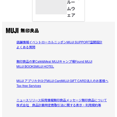
ルー
【仕様】

着心地がよい
ムウ
透け感：なし

着心地がとてもよく、買い足して着ています。首元のボタ
ェア
生地の厚さ：やや厚め

参考になった（3人）
ンの留め方が2通りあるのも便利です。
ume
2026/01/10
店舗情報
イベント
ローカルニッポン
MUJI SUPPORT
空間設計
よくある質問
140cmXS
受取手段
店舗受け取り可・コンビニ受け取り可
10歳のこども用にXSを。

無印良品の家
Café&Meal MUJI
キャンプ場
Found MUJI
参考になった（1人）
こども用だと派手な柄やいかにもこども向けのものが多く
MUJI BOOKS
MUJI HOTEL
本人の趣味に合わなかったのですが、これはとても気に入
ってくれました。

MUJI アプリ
カタログ
MUJI Card
MUJI GIFT CARD
法人のお客様へ
買ってよかったです。
Tax-free Services
すべてのレビューを見る
閉じる
ニュースリリース
採用情報
無印良品メッセージ
無印良品について
株式会社 良品計画
特定商取引法に関する表示・利用規約等