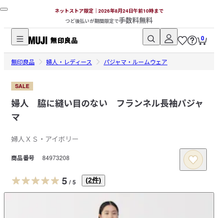
ネットストア限定｜2026年8月24日午前10時まで
手数料無料
つど後払いが期間限定で
0
無
無印良品
印
婦人・レディース
パジャマ・ルームウェア
良
品
SALE
ネ
婦人 脇に縫い目のない フランネル長袖パジャ
ッ
マ
ト
ス
婦人ＸＳ・アイボリー
ト
商品番号
84973208
ア
5
(
2
件)
/
5