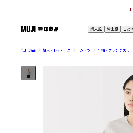
ネ
婦人服
紳士服
こど
無
印
良
無印良品
婦人・レディース
Tシャツ
半袖・フレンチスリ
品
ネ
ッ
ト
ス
ト
ア