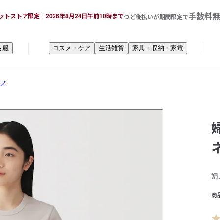
手数料無
ットストア限定｜2026年8月24日午前10時まで
つど後払いが期間限定で
も服
コスメ・ケア
生活雑貨
家具・収納・家電
ーブ
婦
商