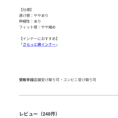
【仕様】

透け感：ややあり

伸縮性：あり

フィット感：やや細め

【インナーにおすすめ】

「
さらっと綿インナー
」

受取手段
店舗受け取り可・コンビニ受け取り可
レビュー（
248
件）