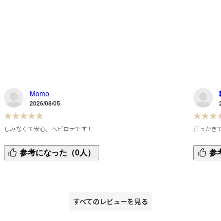
Momo
2026/08/05
しみなくて安心。ヘビロテです！
汗っかき
本当にしみにくくてびっくりしました！毎年定番にして欲し
普段Mサ
参考になった（0人）
参
いです。

ったので
な
ゆとりをもって着たかったので1番大きいサイズにしました
生地はよ
が、肩幅40cmで若干余裕あるかな？くらいです。本来ならピ
かなり汗
ま
タっと着るデザインなんでしょうね。来年はこのサイズ感の
(リュッ
すべてのレビューを見る
ほかに、もうほんの少しゆとりのあるデザインも期待してま
立つけど
っ
す。
た！
