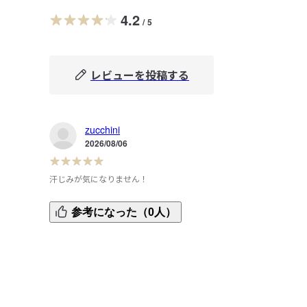
4.2
/
5
レビューを投稿する
zucchini
2026/08/06
汗じみが気になりません！
夏は汗じみが気になる季節ですが、このTシャツは適度に厚
参考になった（0人）
みがあって汗じみが気になりません。

ライトグレーの色味は明るすぎず暗すぎず、ボトムにどん
色を持ってきても合いそうです。

SサイズかMサイズか迷いましたが、試着してMサイズにし
した。

夏は少しゆとりのあるサイズの方が涼しくていいかなと思