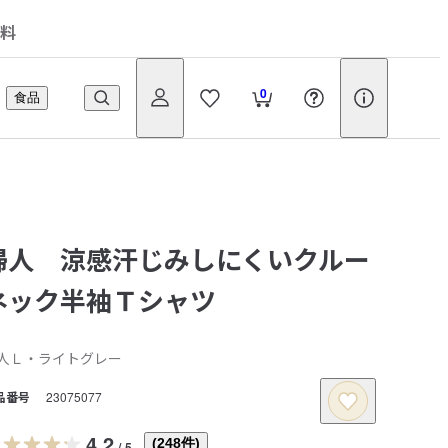
料
0
食品
婦人 涼感汗じみしにくいクルー
ネック半袖Ｔシャツ
人Ｌ・ライトグレー
品番号
23075077
4.2
(
248
件)
/
5