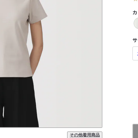
カ
サ
その他着用商品