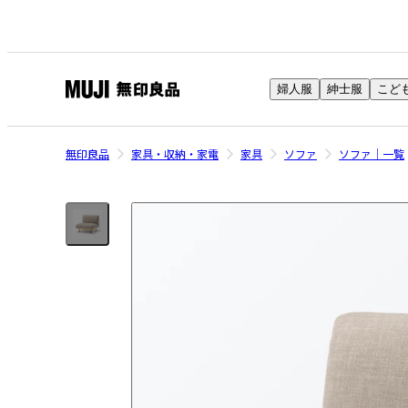
婦人服
紳士服
こど
無
印
良
無印良品
家具・収納・家電
家具
ソファ
ソファ｜一覧
品
ネ
ッ
ト
ス
ト
ア