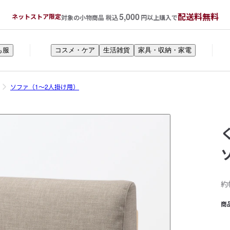
5,000
配送料無料
ネットストア限定
対象の小物商品 税込
円以上購入で
も服
コスメ・ケア
生活雑貨
家具・収納・家電
ソファ（1～2人掛け用）
約
商