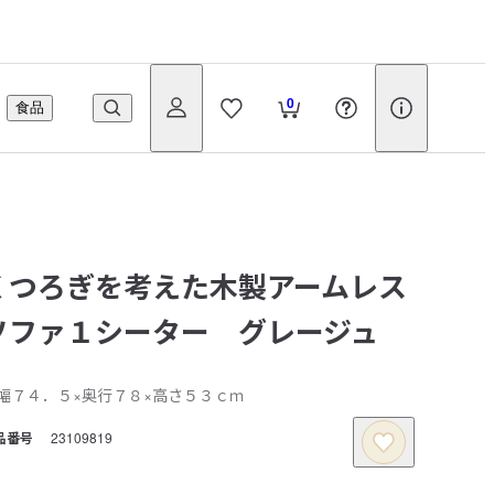
0
食品
くつろぎを考えた木製アームレス
ソファ１シーター グレージュ
幅７４．５×奥行７８×高さ５３ｃｍ
品番号
23109819