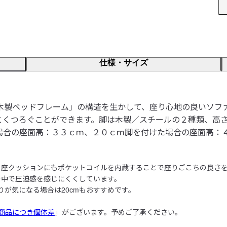
仕様・サイズ
木製ベッドフレーム」の構造を生かして、座り心地の良いソフ
とくつろぐことができます。脚は木製／スチールの２種類、高
場合の座面高：３３ｃｍ、２０ｃｍ脚を付けた場合の座面高：４
座クッションにもポケットコイルを内蔵することで座りごこちの良さを
中で圧迫感を感じにくくしています。

が気になる場合は20cmもおすすめです。

商品につき個体差
」がございます。予めご了承ください。