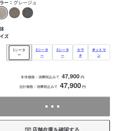
ラー：
グレージュ
体
イズ
2シータ
3シータ
カウ
オットマ
1シータ
ー
ー
チ
ン
ー
47,900
本体価格：
消費税込みで
円
47,900
合計価格：消費税込みで
円
店舗在庫を確認する