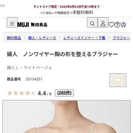
ネットストア限定｜2026年8月24日午前10時まで
手数料無料
つど後払いが期間限定で
0
無
無印良品
印
婦人・レディース
レディースインナー・下着
ブラジャー
良
品
婦人 ノンワイヤー胸の形を整えるブラジャー
ネ
婦人Ｌ・ライトベージュ
ッ
ト
商品番号
23134231
ス
ト
4.4
(
285
件)
/
5
ア