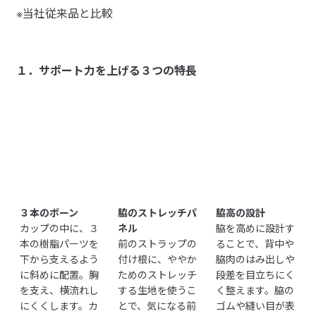
・パッドは入れても外しても使用でき、お好みや時期、左右の
※当社従来品と比較
ゆったり着たい時は大きめと、使い分けたいです。
差など、個々の胸に合わせて調節可能です。

※取り外せるパッドはサイズの刻印が下側になります。

すべてのレビューを見る
閉じる
【肌あたり良い仕様 】

１．サポート力を上げる３つの特長
①綿高混率素材

・肌側にも綿混素材を使用しています。

②肌あたりに配慮した縫製仕様

・ゴム部分はすべて生地でくるまれているので、肌に直接触れ
ません。

・後ろのストラップは外側に縫い付けることで、ストラップ端
が肌にあたらないので、かゆくなりにくく快適です。

・ストラップは内向きに取り付けているので、肩からずり落ち
にくく安定感があるのも特長です。

３本のボーン
脇のストレッチパ
脇高の設計
カップの中に、３
ネル
脇を高めに設計す
本の樹脂パーツを
前のストラップの
ることで、背中や
サイズ
アンダー（上がり寸）
下から支えるよう
付け根に、ややか
脇肉のはみ出しや
に斜めに配置。胸
ためのストレッチ
段差を目立ちにく
S
54.0
を支え、横流れし
する生地を使うこ
く整えます。脇の
にくくします。カ
とで、気になる前
ゴムや縫い目が表
M
59.0