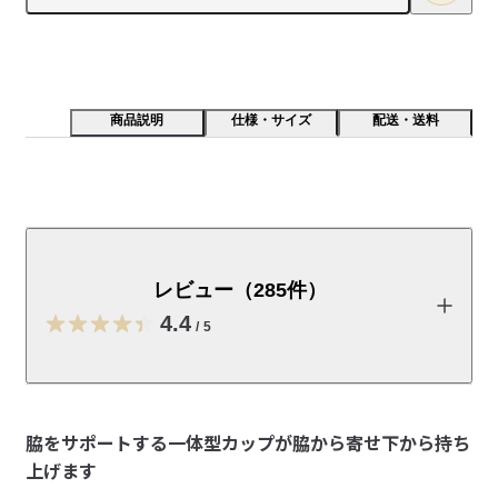
商品説明
仕様・サイズ
配送・送料
脇をサポートする一体型カップが脇から寄せ下から持ち
上げます。綿はオーガニックコットンです。
レビュー（285件）
【サイズ】

A65～G85に対応する幅広いサイズを展開しています。アンダー
4.4
/
5
とトップ差が大きい方に向けたサイズ「S＋～XL＋」もござい
ます。

レビューを投稿する
【バストの横流れや脇肉をおさえるサポート力のある仕様】

①カップ内蔵のボーン

脇をサポートする一体型カップが脇から寄せ下から持ち
・カップの中に３本の樹脂パーツを入れることで、胸を支え横
上げます
yoyo
流れしにくくします。
