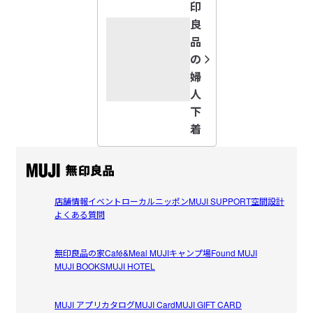
印
良
品
の
婦
人
下
着
店舗情報
イベント
ローカルニッポン
MUJI SUPPORT
空間設計
よくある質問
無印良品の家
Café&Meal MUJI
キャンプ場
Found MUJI
MUJI BOOKS
MUJI HOTEL
MUJI アプリ
カタログ
MUJI Card
MUJI GIFT CARD