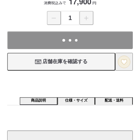
17,900
消費税込みで
円
店舗在庫を確認する
商品説明
仕様・サイズ
配送・送料
多才なアーティスト・ｃｏｒｉｃｃｉ（コリッチ）。幅
広いテイストの作品は全てｃｏｒｉｃｃｉの手により生