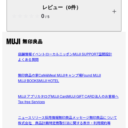
み出されています。ジャンルの異なる作品を並べてみて
レビュー（0件）
も全体としての調和を保ち、モダン・ナチュラルどちら
0
のインテリアにも馴染みます。複数枚を組み合わせて飾
/
5
れるｃｏｒｉｃｃｉ作品の自由度の高さは「アートを選
び、飾る時間」をより愉しいものにしてくれます。当作
品は「ＬＩＦＥシリーズ」。オブジェ、器、植物。暮ら
商品の使い方やレビューの投稿をお待ちしております。
しの中の風景をパッチワークのように構成したシリー
ズ。石板画のような硬質な雰囲気が魅力です。
レビューを投稿する
店舗情報
イベント
ローカルニッポン
MUJI SUPPORT
空間設計
よくある質問
※こちらはポスターを額装した状態でお届けします。

※壁に取り付けるためのフックなどの器具は付属しておりませ
無印良品の家
Café&Meal MUJI
キャンプ場
Found MUJI
ん。
MUJI BOOKS
MUJI HOTEL
閉じる
受取手段
店舗受け取り不可・コンビニ受け取り不可
MUJI アプリ
カタログ
MUJI Card
MUJI GIFT CARD
法人のお客様へ
Tax-free Services
ニュースリリース
採用情報
無印良品メッセージ
無印良品について
株式会社 良品計画
特定商取引法に関する表示・利用規約等