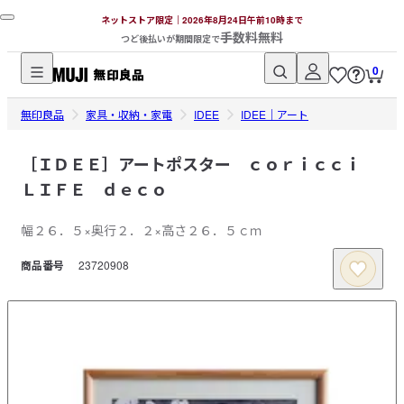
ネットストア限定｜2026年8月24日午前10時まで
手数料無料
つど後払いが期間限定で
0
無
無印良品
印
家具・収納・家電
IDEE
IDEE｜アート
良
品
［ＩＤＥＥ］アートポスター ｃｏｒｉｃｃｉ
ネ
ＬＩＦＥ ｄｅｃｏ
ッ
ト
幅２６．５×奥行２．２×高さ２６．５ｃｍ
ス
商品番号
23720908
ト
ア