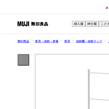
ネ
婦人服
紳士服
こど
無
印
良
無印良品
家具・収納・家電
家具
収納棚・収納ラック
品
ネ
ッ
ト
ス
ト
ア