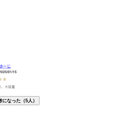
ゆーじ
2025/01/15
立、大容量
立し、省スペース。デザイン、色も良かった。洗面
考になった（5人）
ートーンにしているので、ちょうど良かった。かな
商品を比較して、5人家族、洗濯物の量や収納スペー
て、我が家にはこれがベストだった。