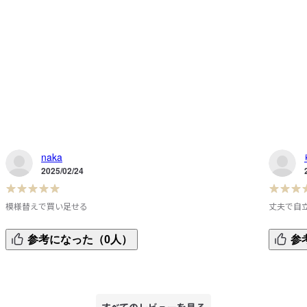
naka
2025/02/24
模様替えで買い足せる
丈夫で自
て
長くある商品なので、引越しや模様替えのタイミングで適宜
丈夫で自
参考になった（0人）
参
買い足しています。

所はグレ
りの数の
「いま住んでいる家」に最適化しやすいので、基本的な収納
スを鑑み
や棚は全てスチールユニットシェルフで統一しています。
すべてのレビューを見る