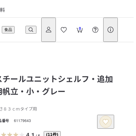
料
0
食品
スチールユニットシェルフ・追加
用帆立・小・グレー
さ８３ｃｍタイプ用
品番号
61179643
4.1
(
11
件)
/
5