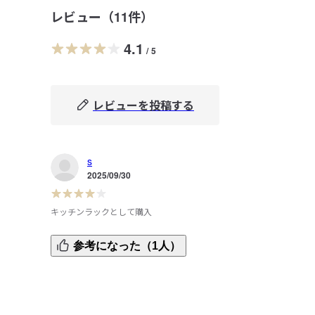
レビュー（
11
件）
4.1
/
5
レビューを投稿する
s
2025/09/30
キッチンラックとして購入
ネジを締める時に傷がつきやすいです。塗装が少し剥がれ
参考になった（1人）
しまいました。

気になる方は慎重に組み立てる事をお勧めします。

ライトグレーはほぼ白です。