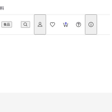
料
0
食品