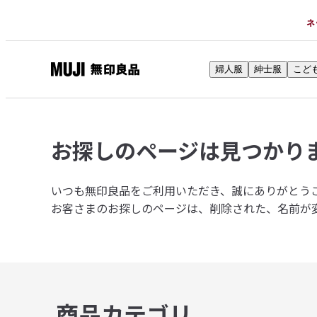
ネ
婦人服
紳士服
こど
無
印
良
品
お探しのページは
見つかり
ネ
ッ
ト
いつも無印良品をご利用いただき、誠にありがとう
ス
お客さまのお探しのページは、削除された、名前が
ト
ア
商品カテゴリ