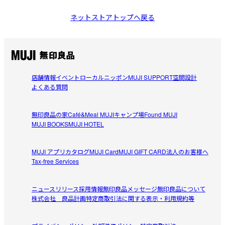
ネットストアトップへ戻る
店舗情報
イベント
ローカルニッポン
MUJI SUPPORT
空間設計
よくある質問
無印良品の家
Café&Meal MUJI
キャンプ場
Found MUJI
MUJI BOOKS
MUJI HOTEL
MUJI アプリ
カタログ
MUJI Card
MUJI GIFT CARD
法人のお客様へ
Tax-free Services
ニュースリリース
採用情報
無印良品メッセージ
無印良品について
株式会社 良品計画
特定商取引法に関する表示・利用規約等