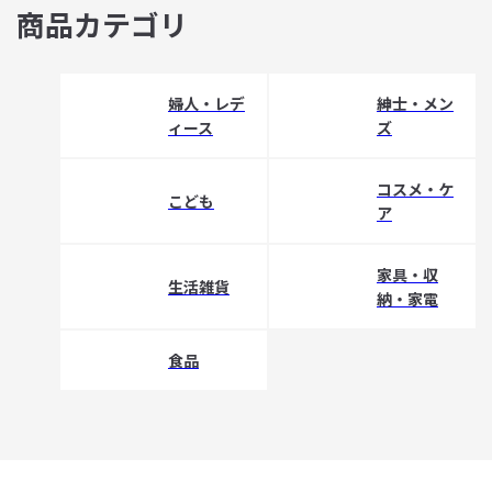
商品カテゴリ
婦人・レデ
紳士・メン
ィース
ズ
コスメ・ケ
こども
ア
家具・収
生活雑貨
納・家電
食品