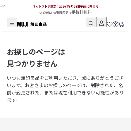
ネットストア限定｜2026年8月24日午前10時まで
手数料無料
つど後払いが期間限定で
0
無
印
良
お探しのページは
品
ネ
見つかりません
ッ
ト
いつも無印良品をご利用いただき、誠にありがとうござ
ス
います。
お客さまのお探しのページは、削除された、名
ト
前が変更された、または現在利用できない可能性があり
ア
ます。