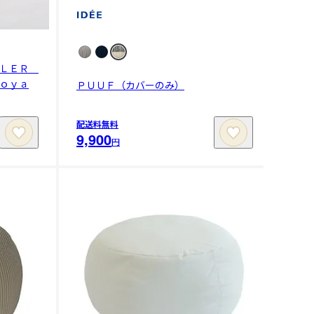
ＬＬＥＲ
ｏｙａ
ＰＵＵＦ（カバーのみ）
配送料無料
9,900
円