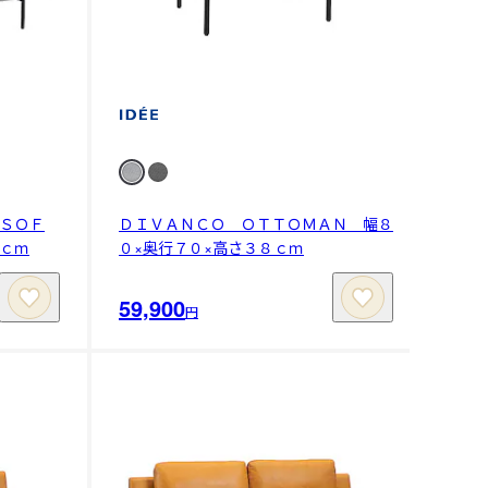
ＳＯＦ
ＤＩＶＡＮＣＯ ＯＴＴＯＭＡＮ 幅８
ｃｍ
０×奥行７０×高さ３８ｃｍ
59,900
円