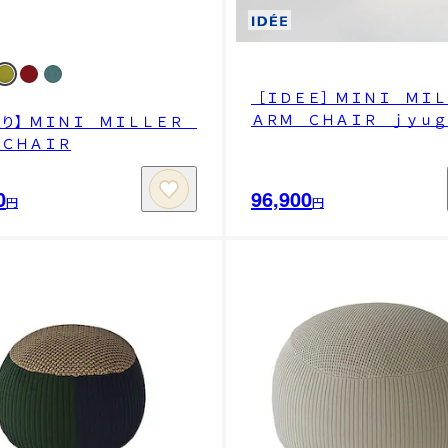
［ＩＤＥＥ］ＭＩＮＩ ＭＩ
ＡＲＭ ＣＨＡＩＲ ｊｙｕｇ
限り】ＭＩＮＩ ＭＩＬＬＥＲ
 ＣＨＡＩＲ
0
96,900
円
円