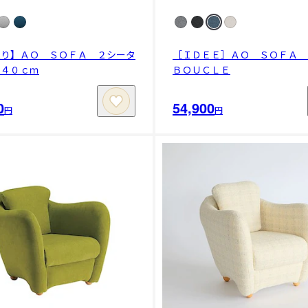
限り】ＡＯ ＳＯＦＡ ２シータ
［ＩＤＥＥ］ＡＯ ＳＯＦＡ
１４０ｃｍ
ＢＯＵＣＬＥ
0
54,900
円
円