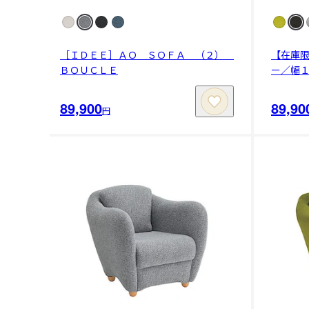
［ＩＤＥＥ］ＡＯ ＳＯＦＡ （２）
【在庫
ＢＯＵＣＬＥ
ー／幅
89,900
89,90
円