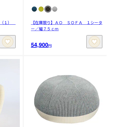
 （１）
【在庫限り】ＡＯ ＳＯＦＡ １シータ
ー／幅７５ｃｍ
54,900
円