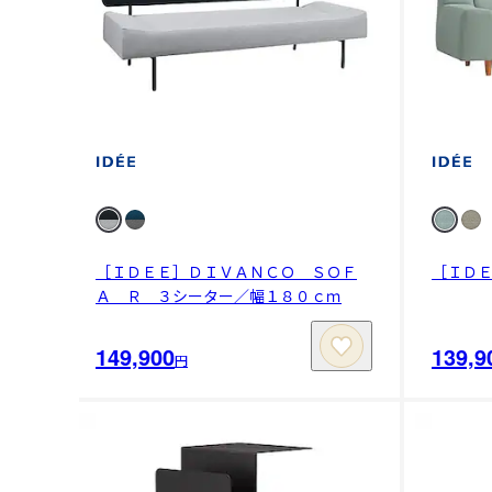
［ＩＤＥＥ］ＤＩＶＡＮＣＯ ＳＯＦ
［ＩＤ
Ａ Ｒ ３シーター／幅１８０ｃｍ
149,900
139,9
円