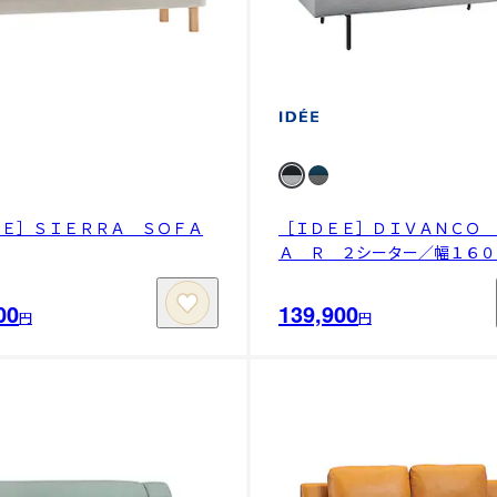
ＥＥ］ＳＩＥＲＲＡ ＳＯＦＡ
［ＩＤＥＥ］ＤＩＶＡＮＣＯ 
Ａ Ｒ ２シーター／幅１６０
00
139,900
円
円