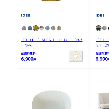
［ＩＤＥＥ］ＭＩＮＩ ＰＵＵＦ（カバ
［ＩＤ
ーのみ）
ＳＴ（
配送料無料
配送料無
6,900
6,900
円