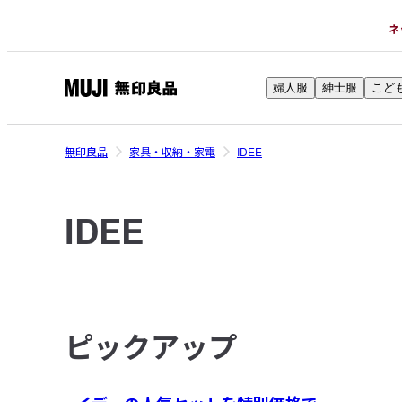
ネ
婦人服
紳士服
こど
無
印
良
無印良品
家具・収納・家電
IDEE
品
ネ
IDEE
ッ
ト
ス
ト
ア
ピックアップ