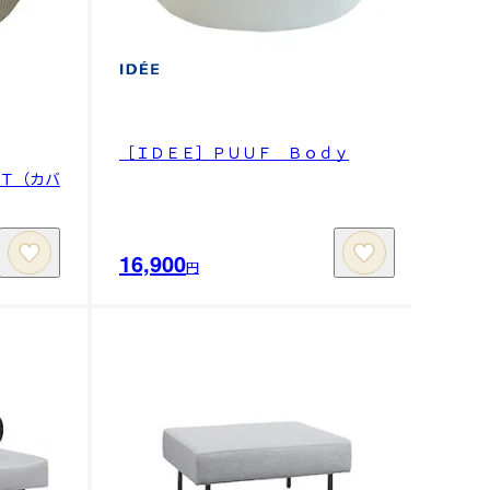
［ＩＤＥＥ］ＰＵＵＦ Ｂｏｄｙ
Ｔ（カバ
16,900
円