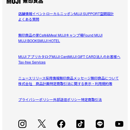
店舗情報
イベント
ローカルニッポン
MUJI SUPPORT
空間設計
よくある質問
無印良品の家
Café&Meal MUJI
キャンプ場
Found MUJI
MUJI BOOKS
MUJI HOTEL
MUJI アプリ
カタログ
MUJI Card
MUJI GIFT CARD
法人のお客様へ
Tax-free Services
ニュースリリース
採用情報
無印良品メッセージ
無印良品について
株式会社 良品計画
特定商取引法に関する表示・利用規約等
プライバシーポリシー
外部送信ポリシー
特定商取引法