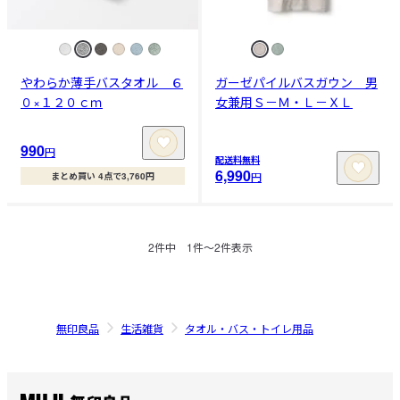
やわらか薄手バスタオル ６
ガーゼパイルバスガウン 男
０×１２０ｃｍ
女兼用Ｓ－Ｍ・Ｌ－ＸＬ
990
円
配送料無料
6,990
円
まとめ買い 4点で3,760円
2
件中
1
件〜
2
件表示
無印良品
生活雑貨
タオル・バス・トイレ用品