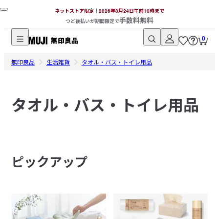
ネットストア限定｜2026年8月24日午前10時まで
手数料無料
つど後払いが期間限定で
0
無
無印良品
印
生活雑貨
タオル・バス・トイレ用品
良
品
タオル・バス・トイレ用品
ネ
ッ
ト
ス
ト
ピックアップ
ア