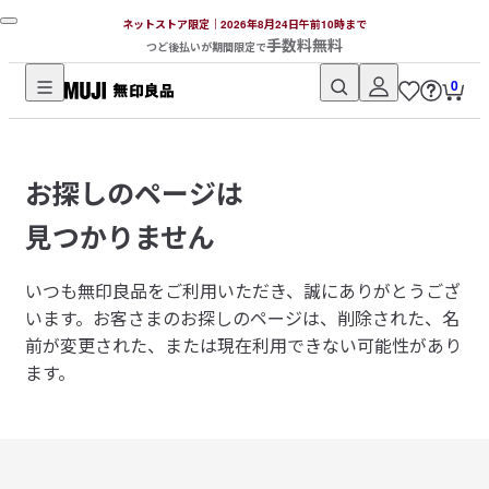
ネットストア限定｜2026年8月24日午前10時まで
手数料無料
つど後払いが期間限定で
0
無
印
良
お探しのページは
品
ネ
見つかりません
ッ
ト
いつも無印良品をご利用いただき、誠にありがとうござ
ス
います。
お客さまのお探しのページは、削除された、名
ト
前が変更された、または現在利用できない可能性があり
ア
ます。