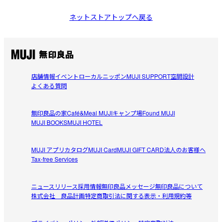
ネットストアトップへ戻る
店舗情報
イベント
ローカルニッポン
MUJI SUPPORT
空間設計
よくある質問
無印良品の家
Café&Meal MUJI
キャンプ場
Found MUJI
MUJI BOOKS
MUJI HOTEL
MUJI アプリ
カタログ
MUJI Card
MUJI GIFT CARD
法人のお客様へ
Tax-free Services
ニュースリリース
採用情報
無印良品メッセージ
無印良品について
株式会社 良品計画
特定商取引法に関する表示・利用規約等