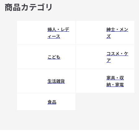
商品カテゴリ
婦人・レデ
紳士・メン
ィース
ズ
コスメ・ケ
こども
ア
家具・収
生活雑貨
納・家電
食品