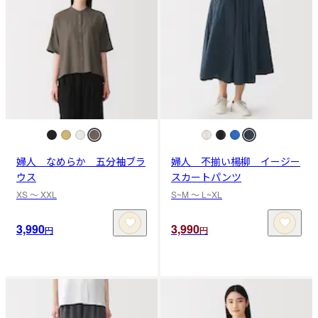
婦人 なめらか 五分袖ブラ
婦人 不揃い楊柳 イージー
ウス
スカートパンツ
XS 〜 XXL
S~M 〜 L~XL
3,990
3,990
円
円