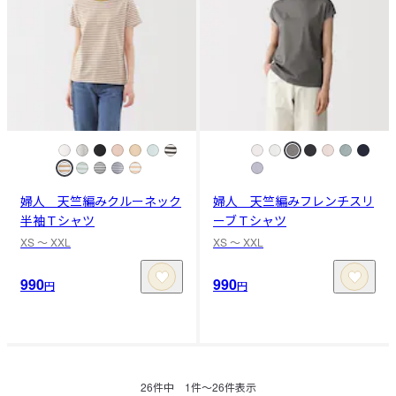
婦人 天竺編みクルーネック
婦人 天竺編みフレンチスリ
半袖Ｔシャツ
ーブＴシャツ
XS 〜 XXL
XS 〜 XXL
990
990
円
円
26
件中
1
件〜
26
件表示