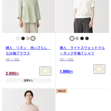
婦人 リネン 洗いざらし
婦人 ライトスウェットクル
七分袖ブラウス
ーネック半袖Ｔシャツ
XS 〜 XXL
XS 〜 XXL
1,990
円
2,990
円
在庫なし
SALE