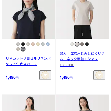
婦人 涼感汗じみしにくいク
ＵＶカットリヨセルリネンポ
ルーネック半袖Ｔシャツ
ケット付きスカーフ
XS 〜 XXL
1,490
1,490
円
円