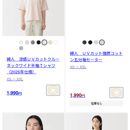
婦人 ＵＶカット強撚コット
婦人 涼感ＵＶカットクルー
ン五分袖セーター
ネックワイド半袖Ｔシャツ
XS 〜 XXL
（2026年仕様）
XS 〜 XXL
1,990
円
1,990
円
在庫なし