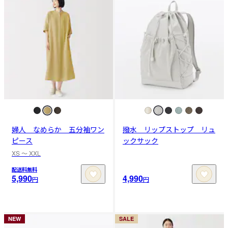
婦人 なめらか 五分袖ワン
撥水 リップストップ リュ
ピース
ックサック
XS 〜 XXL
配送料無料
5,990
4,990
円
円
NEW
SALE