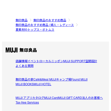
無印良品
無印良品のおすすめ商品
無印良品のおすすめ商品 | 婦人・レディース
夏素材のトップス・ボトムス
店舗情報
イベント
ローカルニッポン
MUJI SUPPORT
空間設計
よくある質問
無印良品の家
Café&Meal MUJI
キャンプ場
Found MUJI
MUJI BOOKS
MUJI HOTEL
MUJI アプリ
カタログ
MUJI Card
MUJI GIFT CARD
法人のお客様へ
Tax-free Services