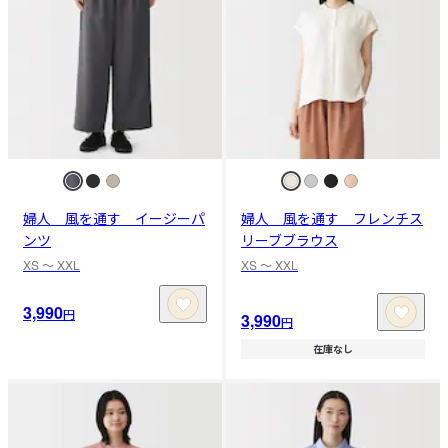
婦人 風を通す イージーパ
婦人 風を通す フレンチス
ンツ
リーブブラウス
XS 〜 XXL
XS 〜 XXL
3,990
円
3,990
円
在庫なし