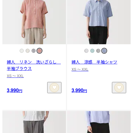
婦人 リネン 洗いざらし
婦人 涼感 半袖シャツ
半袖ブラウス
XS 〜 XXL
XS 〜 XXL
3,990
3,990
円
円