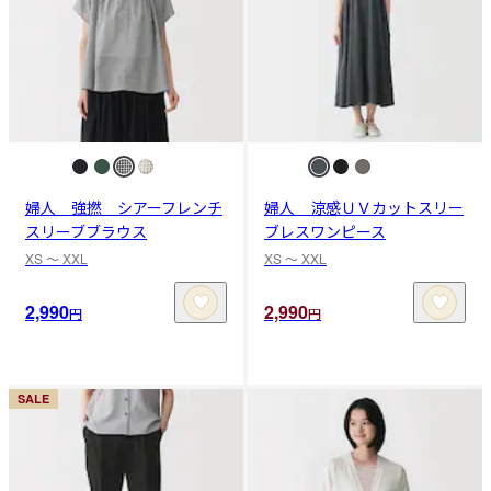
婦人 強撚 シアーフレンチ
婦人 涼感ＵＶカットスリー
スリーブブラウス
ブレスワンピース
XS 〜 XXL
XS 〜 XXL
2,990
2,990
円
円
SALE