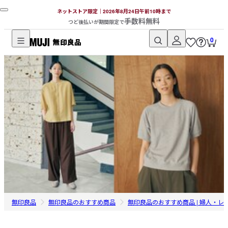
ネットストア限定｜2026年8月24日午前10時まで
手数料無料
つど後払いが期間限定で
0
無
印
良
品
ネ
ッ
ト
ス
ト
ア
無印良品
無印良品のおすすめ商品
無印良品のおすすめ商品 | 婦人・レ