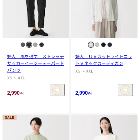
婦人 風を通す ストレッチ
婦人 ＵＶカットライトニッ
サッカーイージーテーパード
トＶネックカーディガン
パンツ
XS 〜 XXL
XS 〜 XXL
2,990
2,990
円
円
SALE