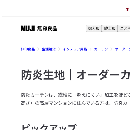
ネ
婦人服
紳士服
こど
無
印
良
無印良品
生活雑貨
インテリア用品
カーテン
オーダー
品
ネ
防炎生地｜オーダー
ッ
ト
ス
ト
防炎カーテンは、繊維に「燃えにくい」加工をほどこ
ア
ピックアップ