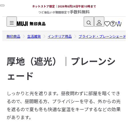
ネットストア限定｜2026年8月24日午前10時まで
手数料無料
つど後払いが期間限定で
0
無
無印良品
印
生活雑貨
インテリア用品
ブラインド・プレーンシェード
良
品
厚地（遮光）｜プレーンシ
ネ
ッ
ェード
ト
ス
ト
しっかりと光を遮ります。昼夜問わずに部屋を暗くでき
ア
るので、昼間眠る方、プライバシーを守る、外からの光
を遮るので夏も冬も快適な室温をキープするなどの効果
があります。