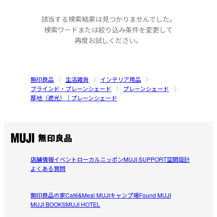
該当する検索結果は見つかりませんでした。
検索ワードまたは絞り込み条件を変更して
再度お試しください。
無印良品
生活雑貨
インテリア用品
ブラインド・プレーンシェード
プレーンシェード
厚地（遮光）｜プレーンシェード
店舗情報
イベント
ローカルニッポン
MUJI SUPPORT
空間設計
よくある質問
無印良品の家
Café&Meal MUJI
キャンプ場
Found MUJI
MUJI BOOKS
MUJI HOTEL