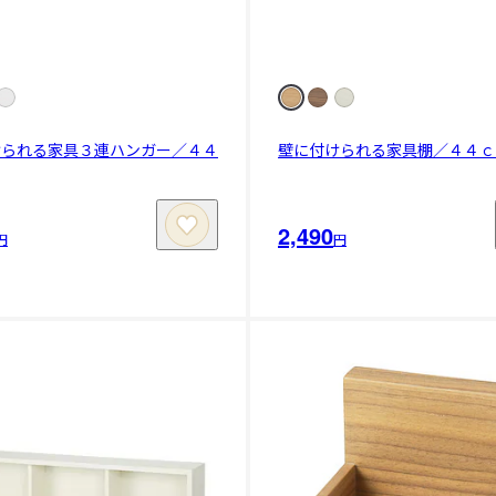
けられる家具３連ハンガー／４４
壁に付けられる家具棚／４４ｃ
2,490
円
円