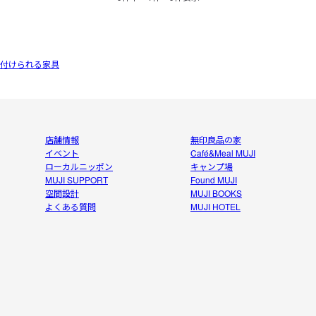
付けられる家具
店舗情報
無印良品の家
イベント
Café&Meal MUJI
ローカルニッポン
キャンプ場
MUJI SUPPORT
Found MUJI
空間設計
MUJI BOOKS
よくある質問
MUJI HOTEL