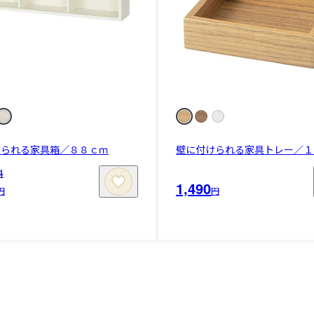
けられる家具箱／８８ｃｍ
壁に付けられる家具トレー／１
料
1,490
円
円