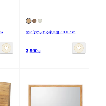
ｍ
壁に付けられる家具棚／８８ｃｍ
3,990
円