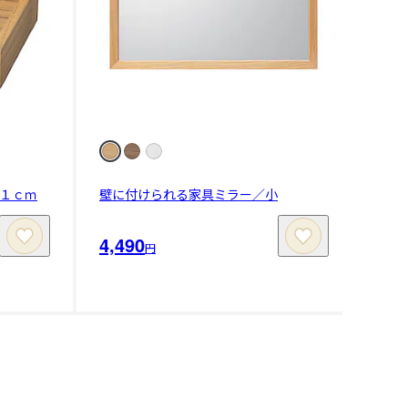
１ｃｍ
壁に付けられる家具ミラー／小
4,490
円