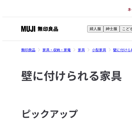
ネ
婦人服
紳士服
こど
無
印
良
無印良品
家具・収納・家電
家具
小型家具
壁に付けら
品
ネ
壁に付けられる家具
ッ
ト
ス
ト
ア
ピックアップ