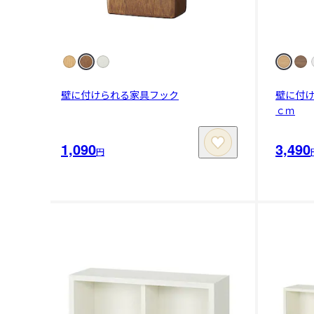
壁に付けられる家具フック
壁に付
ｃｍ
1,090
3,490
円