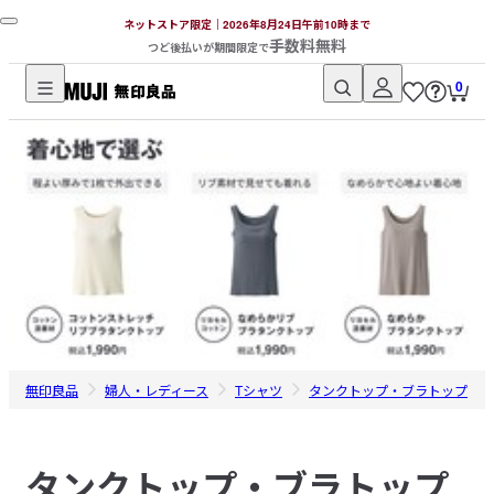
ネットストア限定｜2026年8月24日午前10時まで
手数料無料
つど後払いが期間限定で
0
無
印
良
品
ネ
ッ
ト
ス
ト
ア
無印良品
婦人・レディース
Tシャツ
タンクトップ・ブラトップ
タンクトップ・ブラトップ