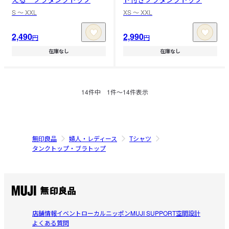
S 〜 XXL
XS 〜 XXL
2,490
2,990
円
円
在庫なし
在庫なし
14
件中
1
件〜
14
件表示
無印良品
婦人・レディース
Tシャツ
タンクトップ・ブラトップ
店舗情報
イベント
ローカルニッポン
MUJI SUPPORT
空間設計
よくある質問