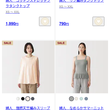
婦人 コットンストレッチブ
婦人 リブ編みタンクトップ
ラタンクトップ
XS 〜 XXL
XS 〜 XXL
1,990
790
円
円
SALE
SALE
婦人 強撚天竺編みスリーブ
婦人 なめらかサマーニット