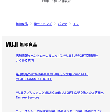
1
件中
1
件〜
1
件表示
無印良品
紳士・メンズ
パンツ
チノ
店舗情報
イベント
ローカルニッポン
MUJI SUPPORT
空間設計
よくある質問
無印良品の家
Café&Meal MUJI
キャンプ場
Found MUJI
MUJI BOOKS
MUJI HOTEL
MUJI アプリ
カタログ
MUJI Card
MUJI GIFT CARD
法人のお客様へ
Tax-free Services
ニュースリリース
採用情報
無印良品メッセージ
無印良品について