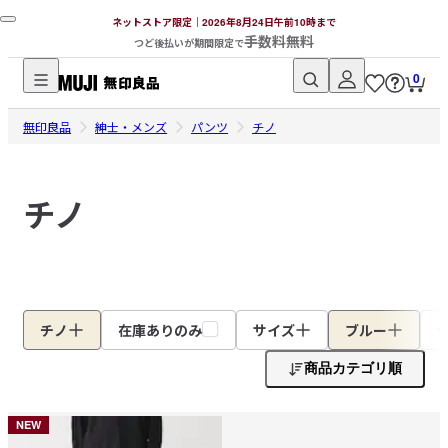
ネットストア限定｜2026年8月24日午前10時まで
手数料無料
つど後払いが期間限定で
0
無
無印良品
印
紳士・メンズ
パンツ
チノ
良
品
チノ
ネ
ッ
ト
ス
ト
ア
チノ
在庫ありのみ
サイズ
ブルー
商品カテゴリ順
NEW